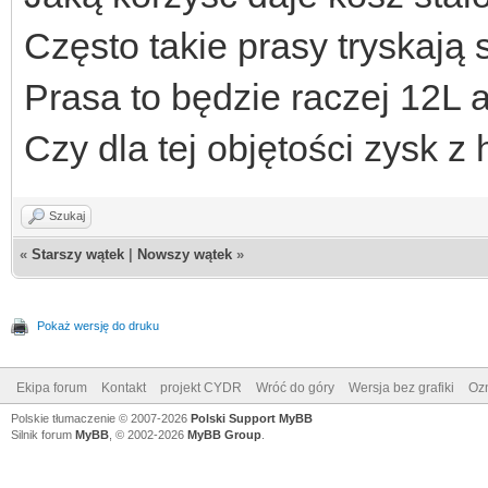
Często takie prasy tryskają
Prasa to będzie raczej 12L 
Czy dla tej objętości zysk z
Szukaj
«
Starszy wątek
|
Nowszy wątek
»
Pokaż wersję do druku
Ekipa forum
Kontakt
projekt CYDR
Wróć do góry
Wersja bez grafiki
Ozn
Polskie tłumaczenie © 2007-2026
Polski Support MyBB
Silnik forum
MyBB
, © 2002-2026
MyBB Group
.