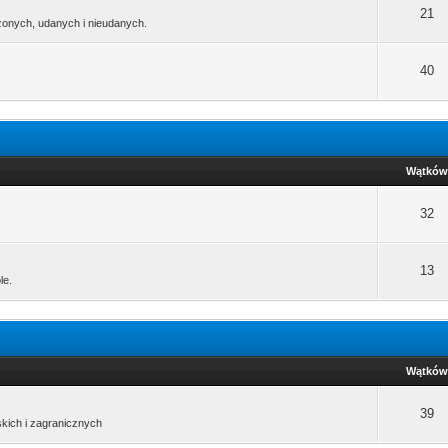
21
zonych, udanych i nieudanych.
40
Wątków
32
13
le.
Wątków
39
kich i zagranicznych