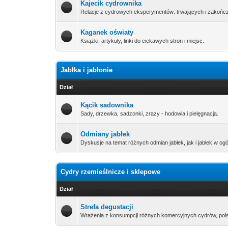
Kajecik cydrownika
Relacje z cydrowych eksperymentów: trwających i zakońc
Kaganek oświaty
Książki, artykuły, linki do ciekawych stron i miejsc.
Jabłka i jabłonie
Dział
Kącik sadownika
Sady, drzewka, sadzonki, zrazy - hodowla i pielęgnacja.
Odmiany jabłek
Dyskusje na temat różnych odmian jabłek, jak i jabłek w ogó
Cydry rzemieślnicze i sklepowe
Dział
Strefa degustacji
Wrażenia z konsumpcji różnych komercyjnych cydrów, pols