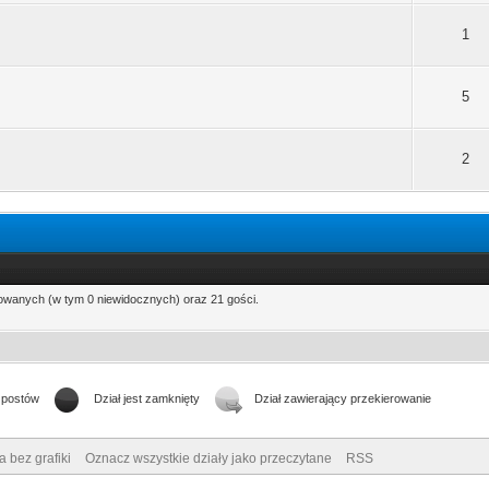
1
5
2
rowanych (w tym 0 niewidocznych) oraz 21 gości.
 postów
Dział jest zamknięty
Dział zawierający przekierowanie
a bez grafiki
Oznacz wszystkie działy jako przeczytane
RSS