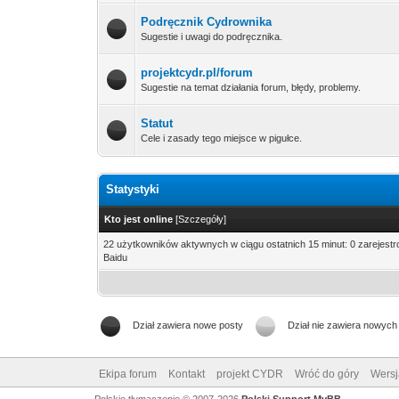
Podręcznik Cydrownika
Sugestie i uwagi do podręcznika.
projektcydr.pl/forum
Sugestie na temat działania forum, błędy, problemy.
Statut
Cele i zasady tego miejsce w pigułce.
Statystyki
Kto jest online
[
Szczegóły
]
22 użytkowników aktywnych w ciągu ostatnich 15 minut: 0 zarejest
Baidu
Dział zawiera nowe posty
Dział nie zawiera nowych
Ekipa forum
Kontakt
projekt CYDR
Wróć do góry
Wersj