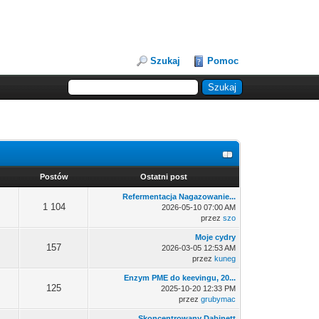
Szukaj
Pomoc
Postów
Ostatni post
Refermentacja Nagazowanie...
1 104
2026-05-10 07:00 AM
przez
szo
Moje cydry
157
2026-03-05 12:53 AM
przez
kuneg
Enzym PME do keevingu, 20...
125
2025-10-20 12:33 PM
przez
grubymac
Skoncentrowany Dabinett