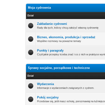
Moja cydrownia
Dział
Zakładanie cydrowni
Rady dla tych, którzy chcą założyć własną cydrownię
Biznes, ekonomia, produkcja i sprzedaż
Wspólne rozmowy na poważne tematy
Punkty i paragrafy
Czyli jakie przepisy trzeba znać i co z nich w praktyce wyn
Sprawy socjalne, porządkowe i techniczne
Dział
Wydarzenia
Informacje o wydarzeniach związanych z cydrem.
Pokój socjalny
Przedstaw się, jeśli masz ochotę, porozmawiaj na luźniejsz