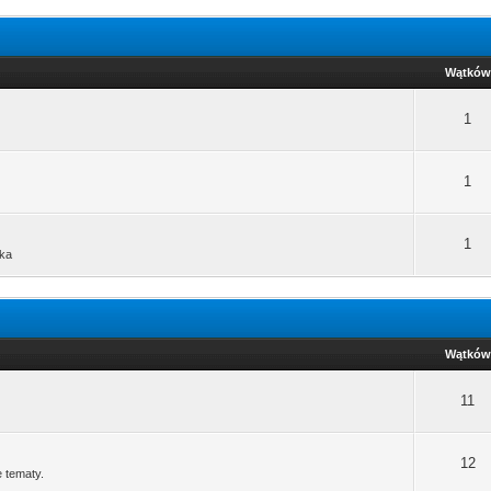
Wątków
1
1
1
ika
Wątków
11
12
e tematy.