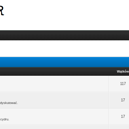
Wątków
117
17
zedyskutować.
17
 cydru.