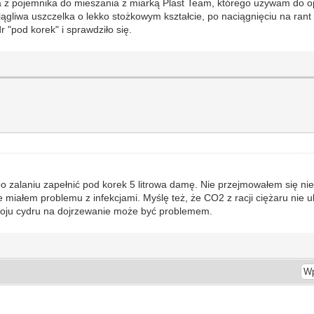
 z pojemnika do mieszania z miarką Plast Team, którego używam do op
gliwa uszczelka o lekko stożkowym kształcie, po naciągnięciu na rant sz
 "pod korek" i sprawdziło się.
po zalaniu zapełnić pod korek 5 litrowa damę. Nie przejmowałem się ni
miałem problemu z infekcjami. Myślę też, że CO2 z racji ciężaru nie ula
słoju cydru na dojrzewanie może być problemem.