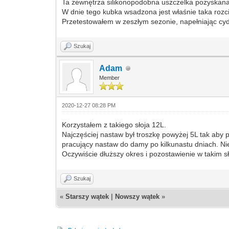
Ta zewnętrza silikonopodobna uszczelka pozyskana
W dnie tego kubka wsadzona jest właśnie taka rozcią
Przetestowałem w zeszłym sezonie, napełniając cydr
Szukaj
Adam
Member
2020-12-27 08:28 PM
Korzystałem z takiego słoja 12L.
Najczęściej nastaw był troszkę powyżej 5L tak aby 
pracujący nastaw do damy po kilkunastu dniach. Nie 
Oczywiście dłuższy okres i pozostawienie w takim 
Szukaj
«
Starszy wątek
|
Nowszy wątek
»