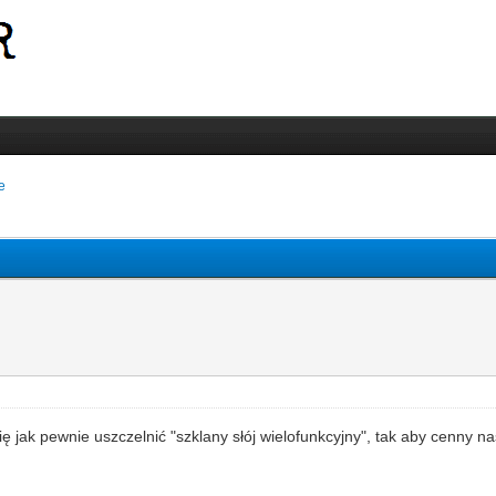
e
a się jak pewnie uszczelnić "szklany słój wielofunkcyjny", tak aby cenny