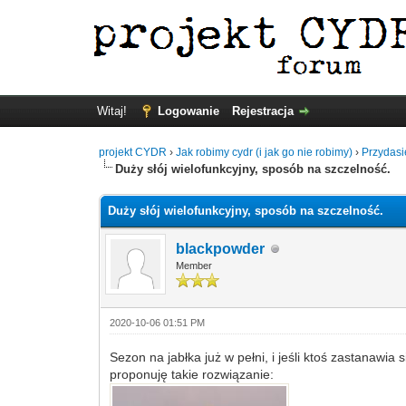
Witaj!
Logowanie
Rejestracja
projekt CYDR
›
Jak robimy cydr (i jak go nie robimy)
›
Przydasi
Duży słój wielofunkcyjny, sposób na szczelność.
Duży słój wielofunkcyjny, sposób na szczelność.
blackpowder
Member
2020-10-06 01:51 PM
Sezon na jabłka już w pełni, i jeśli ktoś zastanawi
proponuję takie rozwiązanie: