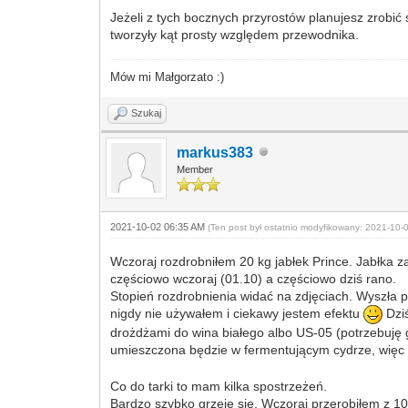
Jeżeli z tych bocznych przyrostów planujesz zrobić
tworzyły kąt prosty względem przewodnika.
Mów mi Małgorzato :)
Szukaj
markus383
Member
2021-10-02 06:35 AM
(Ten post był ostatnio modyfikowany: 2021-10
Wczoraj rozdrobniłem 20 kg jabłek Prince. Jabłka z
częściowo wczoraj (01.10) a częściowo dziś rano.
Stopień rozdrobnienia widać na zdjęciach. Wyszła 
nigdy nie używałem i ciekawy jestem efektu
Dziś
drożdżami do wina białego albo US-05 (potrzebuję 
umieszczona będzie w fermentującym cydrze, więc
Co do tarki to mam kilka spostrzeżeń.
Bardzo szybko grzeje się. Wczoraj przerobiłem z 10-