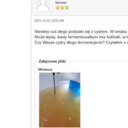
Member
2021-11-01 10:52 AM
Niestety coś złego podziało się z cydrem. W smaku 
Może lepiej, kiedy fermentowalbym bez lodówki, w 
Czy Wasze cydry długo fermentujecie? Czytałem o m
Załączone pliki
Miniatury