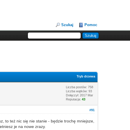
Szukaj
Pomoc
Tryb drzewa
Liczba postów: 758
Liczba wątków: 93
Dołączył: 2017 Mar
Reputacja:
43
#91
z, to też nic się nie stanie - będzie trochę mniejsze,
etniesz je na nowe zrazy.