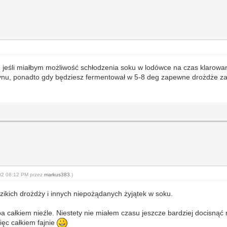
e, jeśli miałbym możliwość schłodzenia soku w lodówce na czas klarowa
czynu, ponadto gdy będziesz fermentował w 5-8 deg zapewne drożdże zar
-02 08:12 PM przez
markus383
.)
zikich drożdży i innych niepożądanych żyjątek w soku.
a całkiem nieźle. Niestety nie miałem czasu jeszcze bardziej docisnąć 
ięc całkiem fajnie