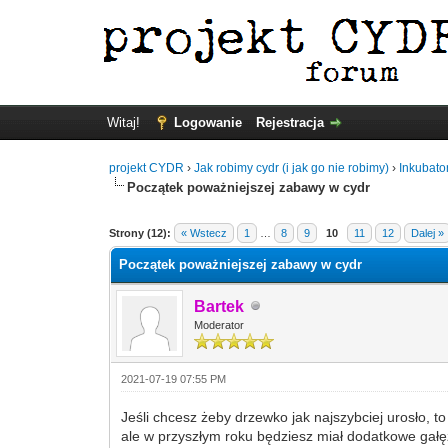
Witaj!
Logowanie
Rejestracja
projekt CYDR
›
Jak robimy cydr (i jak go nie robimy)
›
Inkubato
Początek poważniejszej zabawy w cydr
Strony (12):
« Wstecz
1
…
8
9
10
11
12
Dalej »
Początek poważniejszej zabawy w cydr
Bartek
Moderator
2021-07-19 07:55 PM
Jeśli chcesz żeby drzewko jak najszybciej urosło, to 
ale w przyszłym roku będziesz miał dodatkowe gałęzi