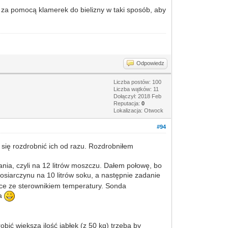
a za pomocą klamerek do bielizny w taki sposób, aby
Odpowiedz
Liczba postów: 100
Liczba wątków: 11
Dołączył: 2018 Feb
Reputacja:
0
Lokalizacja: Otwock
#94
 się rozdrobnić ich od razu. Rozdrobniłem
nia, czyli na 12 litrów moszczu. Dałem połowę, bo
rosiarczynu na 10 litrów soku, a następnie zadanie
wce ze sterownikiem temperatury. Sonda
na
bić większą ilość jabłek (z 50 kg) trzeba by