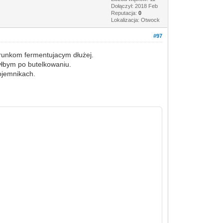
Dołączył: 2018 Feb
Reputacja:
0
Lokalizacja: Otwock
#97
 trunkom fermentujacym dłużej.
yłbym po butelkowaniu.
ojemnikach.