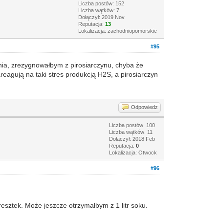
Liczba postów: 152
Liczba wątków: 7
Dołączył: 2019 Nov
Reputacja:
13
Lokalizacja: zachodniopomorskie
#95
nia, zrezygnowałbym z pirosiarczynu, chyba że
eagują na taki stres produkcją H2S, a pirosiarczyn
Odpowiedz
Liczba postów: 100
Liczba wątków: 11
Dołączył: 2018 Feb
Reputacja:
0
Lokalizacja: Otwock
#96
resztek. Może jeszcze otrzymałbym z 1 litr soku.