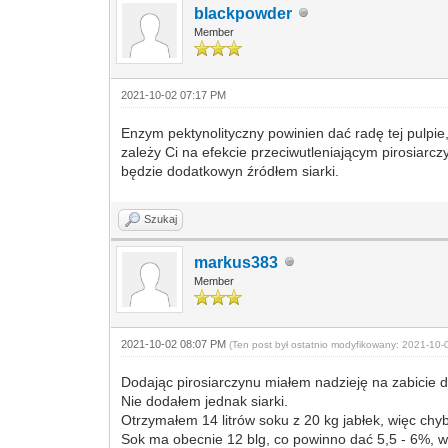
blackpowder
Member
2021-10-02 07:17 PM
Enzym pektynolityczny powinien dać radę tej pulpi
zależy Ci na efekcie przeciwutleniającym pirosiar
będzie dodatkowyn źródłem siarki.
Szukaj
markus383
Member
2021-10-02 08:07 PM
(Ten post był ostatnio modyfikowany: 2021-10
Dodając pirosiarczynu miałem nadzieję na zabicie d
Nie dodałem jednak siarki.
Otrzymałem 14 litrów soku z 20 kg jabłek, więc chyb
Sok ma obecnie 12 blg, co powinno dać 5,5 - 6%, w