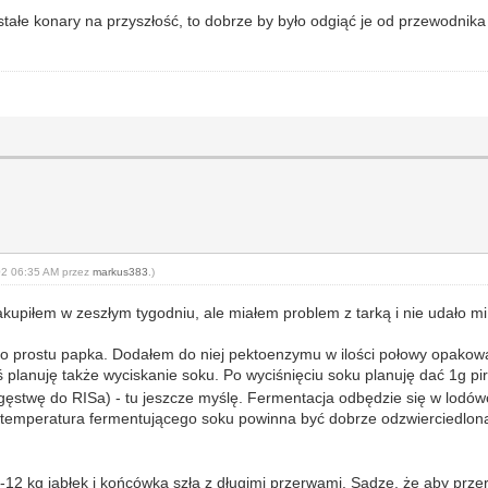
 stałe konary na przyszłość, to dobrze by było odgiąć je od przewodnik
-02 06:35 AM przez
markus383
.)
akupiłem w zeszłym tygodniu, ale miałem problem z tarką i nie udało mi
po prostu papka. Dodałem do niej pektoenzymu w ilości połowy opakowa
 planuję także wyciskanie soku. Po wyciśnięciu soku planuję dać 1g pi
gęstwę do RISa) - tu jeszcze myślę. Fermentacja odbędzie się w lodó
 temperatura fermentującego soku powinna być dobrze odzwierciedlo
12 kg jabłek i końcówka szła z długimi przerwami. Sądzę, że aby przero