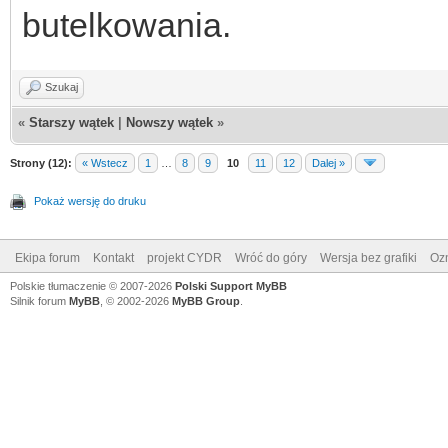
butelkowania.
Szukaj
«
Starszy wątek
|
Nowszy wątek
»
Strony (12):
« Wstecz
1
…
8
9
10
11
12
Dalej »
Pokaż wersję do druku
Ekipa forum
Kontakt
projekt CYDR
Wróć do góry
Wersja bez grafiki
Ozn
Polskie tłumaczenie © 2007-2026
Polski Support MyBB
Silnik forum
MyBB
, © 2002-2026
MyBB Group
.