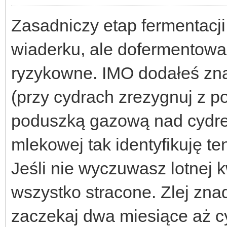
Zasadniczy etap fermentacj
wiaderku, ale dofermentowan
ryzykowne. IMO dodałeś zna
(przy cydrach zrezygnuj z 
poduszką gazową nad cydrem
mlekowej tak identyfikuję te
Jeśli nie wyczuwasz lotnej 
wszystko stracone. Zlej zna
zaczekaj dwa miesiące aż cyd