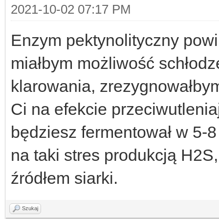
2021-10-02 07:17 PM
Enzym pektynolityczny powini
miałbym możliwość schłodz
klarowania, zrezygnowałbym
Ci na efekcie przeciwutleni
będziesz fermentował w 5-
na taki stres produkcją H2S
źródłem siarki.
Szukaj