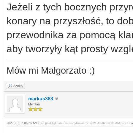
Jeżeli z tych bocznych przyr
konary na przyszłość, to dob
przewodnika za pomocą klam
aby tworzyły kąt prosty wz
Mów mi Małgorzato :)
Szukaj
markus383
Member
2021-10-02 06:35 AM
(Ten post był ostatnio modyfikowany: 2021-10-02 06:35 AM przez
ma