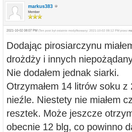
markus383
Member
2021-10-02 08:07 PM
(Ten post był ostatnio modyfikowany: 2021-10-02 08:12 PM przez
ma
Dodając pirosiarczynu miałem
drożdży i innych niepożądan
Nie dodałem jednak siarki.
Otrzymałem 14 litrów soku z 
nieźle. Niestety nie miałem c
resztek. Może jeszcze otrzym
obecnie 12 blg, co powinno d