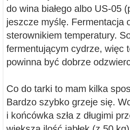
do wina białego albo US-05 (
jeszcze myślę. Fermentacja 
sterownikiem temperatury. 
fermentującym cydrze, więc 
powinna być dobrze odzwier
Co do tarki to mam kilka spo
Bardzo szybko grzeje się. Wc
i końcówka szła z długimi pr
większą ilość jabłek (z 50 kg