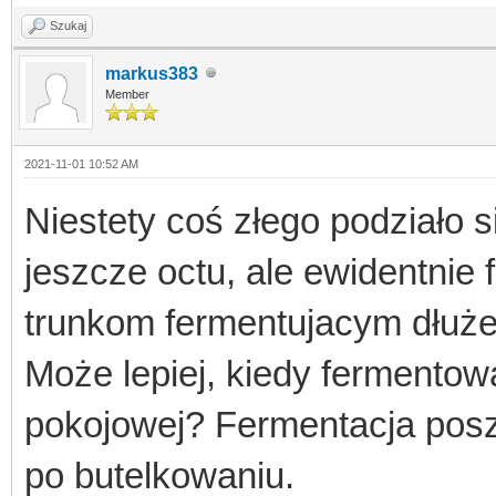
Szukaj
markus383
Member
2021-11-01 10:52 AM
Niestety coś złego podziało 
jeszcze octu, ale ewidentnie 
trunkom fermentujacym dłuże
Może lepiej, kiedy fermento
pokojowej? Fermentacja poszł
po butelkowaniu.