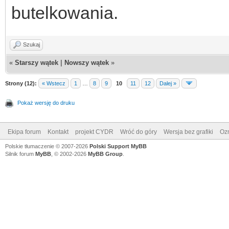
butelkowania.
Szukaj
«
Starszy wątek
|
Nowszy wątek
»
Strony (12):
« Wstecz
1
…
8
9
10
11
12
Dalej »
Pokaż wersję do druku
Ekipa forum
Kontakt
projekt CYDR
Wróć do góry
Wersja bez grafiki
Ozn
Polskie tłumaczenie © 2007-2026
Polski Support MyBB
Silnik forum
MyBB
, © 2002-2026
MyBB Group
.