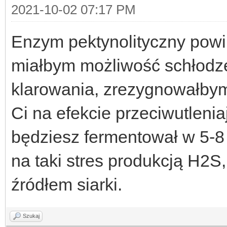
2021-10-02 07:17 PM
Enzym pektynolityczny powini
miałbym możliwość schłodz
klarowania, zrezygnowałbym
Ci na efekcie przeciwutleni
będziesz fermentował w 5-
na taki stres produkcją H2S
źródłem siarki.
Szukaj