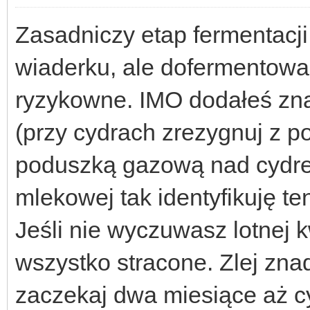
Zasadniczy etap fermentacj
wiaderku, ale dofermentowan
ryzykowne. IMO dodałeś zna
(przy cydrach zrezygnuj z 
poduszką gazową nad cydrem
mlekowej tak identyfikuję te
Jeśli nie wyczuwasz lotnej 
wszystko stracone. Zlej zna
zaczekaj dwa miesiące aż cyd