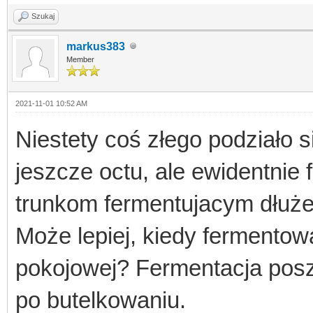
Szukaj
markus383
Member
2021-11-01 10:52 AM
Niestety coś złego podziało 
jeszcze octu, ale ewidentnie 
trunkom fermentujacym dłuże
Może lepiej, kiedy fermento
pokojowej? Fermentacja poszł
po butelkowaniu.