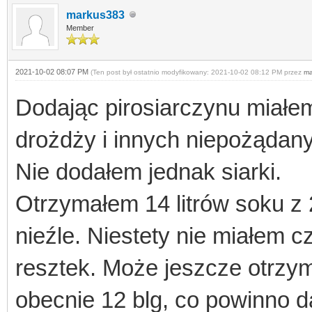
markus383
Member
2021-10-02 08:07 PM
(Ten post był ostatnio modyfikowany: 2021-10-02 08:12 PM przez
ma
Dodając pirosiarczynu miałem
drożdży i innych niepożądan
Nie dodałem jednak siarki.
Otrzymałem 14 litrów soku z 
nieźle. Niestety nie miałem c
resztek. Może jeszcze otrzym
obecnie 12 blg, co powinno d