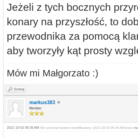
Jeżeli z tych bocznych przyr
konary na przyszłość, to dob
przewodnika za pomocą klam
aby tworzyły kąt prosty wz
Mów mi Małgorzato :)
Szukaj
markus383
Member
2021-10-02 06:35 AM
(Ten post był ostatnio modyfikowany: 2021-10-02 06:35 AM przez
ma