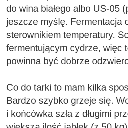
do wina białego albo US-05 (
jeszcze myślę. Fermentacja 
sterownikiem temperatury. 
fermentującym cydrze, więc 
powinna być dobrze odzwier
Co do tarki to mam kilka spo
Bardzo szybko grzeje się. Wc
i końcówka szła z długimi pr
większą ilość jabłek (z 50 kg