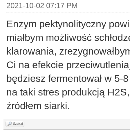
2021-10-02 07:17 PM
Enzym pektynolityczny powini
miałbym możliwość schłodz
klarowania, zrezygnowałbym
Ci na efekcie przeciwutleni
będziesz fermentował w 5-
na taki stres produkcją H2S
źródłem siarki.
Szukaj