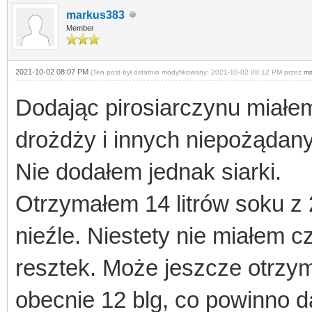
markus383
Member
2021-10-02 08:07 PM
(Ten post był ostatnio modyfikowany: 2021-10-02 08:12 PM przez
ma
Dodając pirosiarczynu miałem
drożdży i innych niepożądan
Nie dodałem jednak siarki.
Otrzymałem 14 litrów soku z 
nieźle. Niestety nie miałem c
resztek. Może jeszcze otrzym
obecnie 12 blg, co powinno d