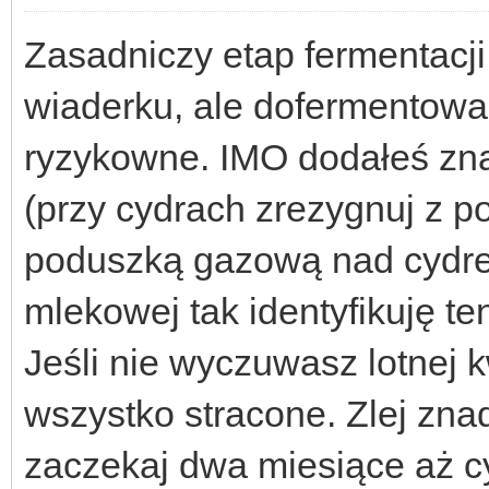
Zasadniczy etap fermentacj
wiaderku, ale dofermentowan
ryzykowne. IMO dodałeś zna
(przy cydrach zrezygnuj z 
poduszką gazową nad cydrem
mlekowej tak identyfikuję te
Jeśli nie wyczuwasz lotnej 
wszystko stracone. Zlej zna
zaczekaj dwa miesiące aż cyd