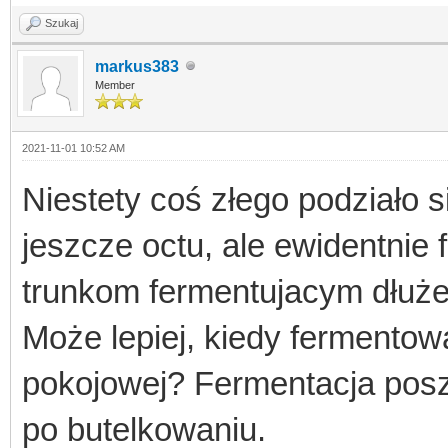
Szukaj
markus383
Member
2021-11-01 10:52 AM
Niestety coś złego podziało 
jeszcze octu, ale ewidentnie 
trunkom fermentujacym dłuże
Może lepiej, kiedy fermento
pokojowej? Fermentacja poszł
po butelkowaniu.