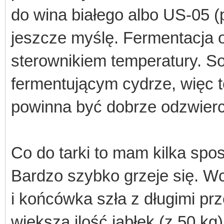
do wina białego albo US-05 (
jeszcze myślę. Fermentacja 
sterownikiem temperatury. 
fermentującym cydrze, więc 
powinna być dobrze odzwier
Co do tarki to mam kilka spo
Bardzo szybko grzeje się. Wc
i końcówka szła z długimi pr
większą ilość jabłek (z 50 kg