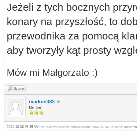
Jeżeli z tych bocznych przyr
konary na przyszłość, to dob
przewodnika za pomocą klam
aby tworzyły kąt prosty wz
Mów mi Małgorzato :)
Szukaj
markus383
Member
2021-10-02 06:35 AM
(Ten post był ostatnio modyfikowany: 2021-10-02 06:35 AM przez
ma