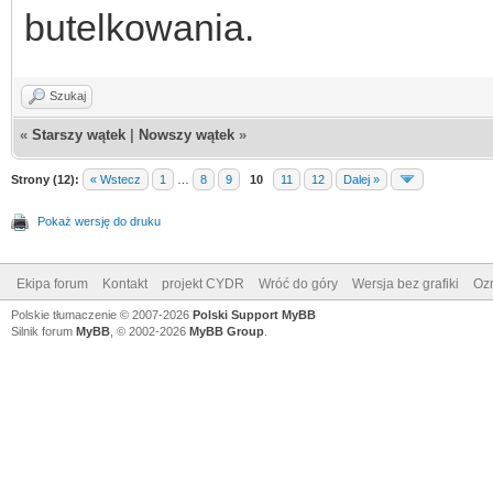
butelkowania.
Szukaj
«
Starszy wątek
|
Nowszy wątek
»
Strony (12):
« Wstecz
1
…
8
9
10
11
12
Dalej »
Pokaż wersję do druku
Ekipa forum
Kontakt
projekt CYDR
Wróć do góry
Wersja bez grafiki
Ozn
Polskie tłumaczenie © 2007-2026
Polski Support MyBB
Silnik forum
MyBB
, © 2002-2026
MyBB Group
.