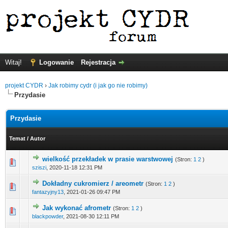
Witaj!
Logowanie
Rejestracja
projekt CYDR
›
Jak robimy cydr (i jak go nie robimy)
Przydasie
Przydasie
Temat
/
Autor
wielkość przekładek w prasie warstwowej
(Stron:
1
2
)
sziszi
,
2020-11-18 12:31 PM
Dokładny cukromierz / areometr
(Stron:
1
2
)
fantazyjny13
,
2021-01-26 09:47 PM
Jak wykonać afrometr
(Stron:
1
2
)
blackpowder
,
2021-08-30 12:11 PM