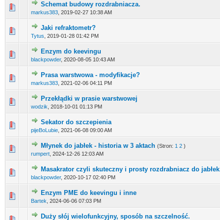
Schemat budowy rozdrabniacza.
markus383
,
2019-02-27 10:38 AM
Jaki refraktometr?
Tytus
,
2019-01-28 01:42 PM
Enzym do keevingu
blackpowder
,
2020-08-05 10:43 AM
Prasa warstwowa - modyfikacje?
markus383
,
2021-02-06 04:11 PM
Przekłądki w prasie warstwowej
wodzik
,
2018-10-01 01:13 PM
Sekator do szczepienia
pijeBoLubie
,
2021-06-08 09:00 AM
Młynek do jabłek - historia w 3 aktach
(Stron:
1
2
)
rumpert
,
2024-12-26 12:03 AM
Masakrator czyli skuteczny i prosty rozdrabniacz do jabłek
blackpowder
,
2020-10-17 02:40 PM
Enzym PME do keevingu i inne
Bartek
,
2024-06-06 07:03 PM
Duży słój wielofunkcyjny, sposób na szczelność.