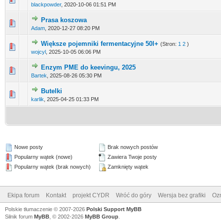
blackpowder
,
2020-10-06 01:51 PM
Prasa koszowa
Adam
,
2020-12-27 08:20 PM
Większe pojemniki fermentacyjne 50l+
(Stron:
1
2
)
wojcyl
,
2025-10-05 06:06 PM
Enzym PME do keevingu, 2025
Bartek
,
2025-08-26 05:30 PM
Butelki
karlik
,
2025-04-25 01:33 PM
Nowe posty
Brak nowych postów
Popularny wątek (nowe)
Zawiera Twoje posty
Popularny wątek (brak nowych)
Zamknięty wątek
Ekipa forum
Kontakt
projekt CYDR
Wróć do góry
Wersja bez grafiki
Ozn
Polskie tłumaczenie © 2007-2026
Polski Support MyBB
Silnik forum
MyBB
, © 2002-2026
MyBB Group
.