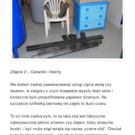
Zdjęcie 2 – Ceowniki i blachy
Nie brałem żadnej zaawansowanej usługi cięcia wodą czy
laserem, w związku z czym krawędzie wyszły dość ostre i
konieczne było przeszlifowanie papierem ściernym. Na
szczęście szlifierką taśmową nie zajęło to dużo czasu.
To co mnie zaskoczyło, to że taka stal jest fabrycznie
zabezpieczona jakimś smarem czy olejem, który strasznie
brudzi – być może stąd wzięła się nazwa „czarna stal”. Chociaż
to że brudzi to pal sześć – ale jak to teraz polakierować,