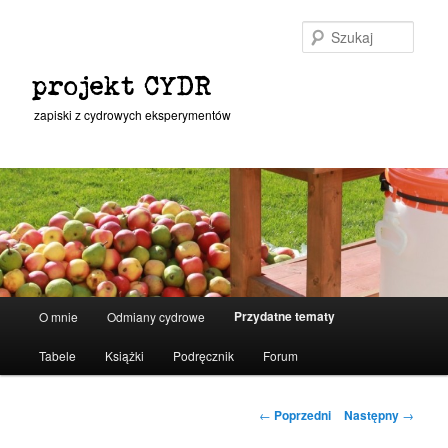
Przeskocz
do
Szuka
tekstu
projekt CYDR
zapiski z cydrowych eksperymentów
Główne
Przydatne tematy
O mnie
Odmiany cydrowe
menu
Tabele
Książki
Podręcznik
Forum
Nawigacja
←
Poprzedni
Następny
→
wpisu