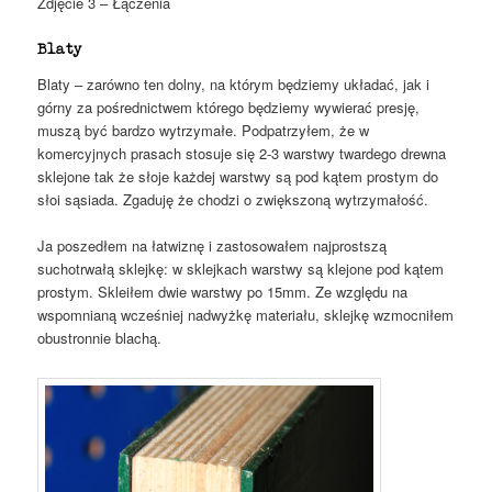
Zdjęcie 3 – Łączenia
Blaty
Blaty – zarówno ten dolny, na którym będziemy układać, jak i
górny za pośrednictwem którego będziemy wywierać presję,
muszą być bardzo wytrzymałe. Podpatrzyłem, że w
komercyjnych prasach stosuje się 2-3 warstwy twardego drewna
sklejone tak że słoje każdej warstwy są pod kątem prostym do
słoi sąsiada. Zgaduję że chodzi o zwiększoną wytrzymałość.
Ja poszedłem na łatwiznę i zastosowałem najprostszą
suchotrwałą sklejkę: w sklejkach warstwy są klejone pod kątem
prostym. Skleiłem dwie warstwy po 15mm. Ze względu na
wspomnianą wcześniej nadwyżkę materiału, sklejkę wzmocniłem
obustronnie blachą.