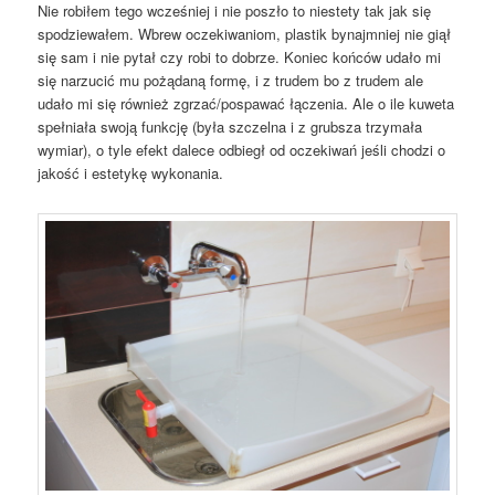
Nie robiłem tego wcześniej i nie poszło to niestety tak jak się
spodziewałem. Wbrew oczekiwaniom, plastik bynajmniej nie giął
się sam i nie pytał czy robi to dobrze. Koniec końców udało mi
się narzucić mu pożądaną formę, i z trudem bo z trudem ale
udało mi się również zgrzać/pospawać łączenia. Ale o ile kuweta
spełniała swoją funkcję (była szczelna i z grubsza trzymała
wymiar), o tyle efekt dalece odbiegł od oczekiwań jeśli chodzi o
jakość i estetykę wykonania.