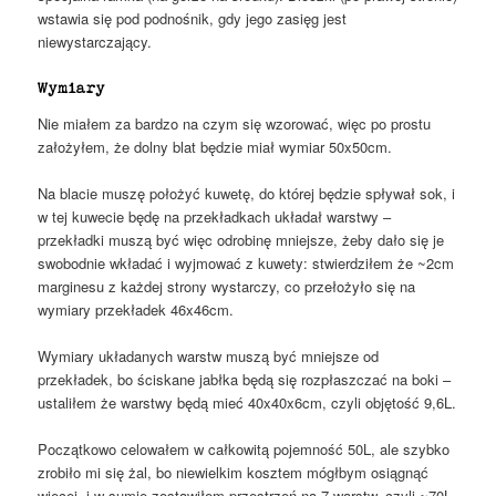
wstawia się pod podnośnik, gdy jego zasięg jest
niewystarczający.
Wymiary
Nie miałem za bardzo na czym się wzorować, więc po prostu
założyłem, że dolny blat będzie miał wymiar 50x50cm.
Na blacie muszę położyć kuwetę, do której będzie spływał sok, i
w tej kuwecie będę na przekładkach układał warstwy –
przekładki muszą być więc odrobinę mniejsze, żeby dało się je
swobodnie wkładać i wyjmować z kuwety: stwierdziłem że ~2cm
marginesu z każdej strony wystarczy, co przełożyło się na
wymiary przekładek 46x46cm.
Wymiary układanych warstw muszą być mniejsze od
przekładek, bo ściskane jabłka będą się rozpłaszczać na boki –
ustaliłem że warstwy będą mieć 40x40x6cm, czyli objętość 9,6L.
Początkowo celowałem w całkowitą pojemność 50L, ale szybko
zrobiło mi się żal, bo niewielkim kosztem mógłbym osiągnąć
więcej, i w sumie zostawiłem przestrzeń na 7 warstw, czyli ~70L.