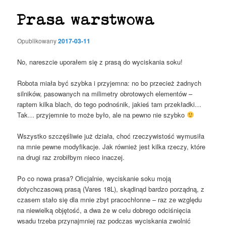
Prasa warstwowa
Opublikowany
2017-03-11
No, nareszcie uporałem się z prasą do wyciskania soku!
Robota miała być szybka i przyjemna: no bo przecież żadnych
silników, pasowanych na milimetry obrotowych elementów –
raptem kilka blach, do tego podnośnik, jakieś tam przekładki…
Tak… przyjemnie to może było, ale na pewno nie szybko
Wszystko szczęśliwie już działa, choć rzeczywistość wymusiła
na mnie pewne modyfikacje. Jak również jest kilka rzeczy, które
na drugi raz zrobiłbym nieco inaczej.
Po co nowa prasa? Oficjalnie, wyciskanie soku moją
dotychczasową prasą (Vares 18L), skądinąd bardzo porządną, z
czasem stało się dla mnie zbyt pracochłonne – raz ze względu
na niewielką objętość, a dwa że w celu dobrego odciśnięcia
wsadu trzeba przynajmniej raz podczas wyciskania zwolnić