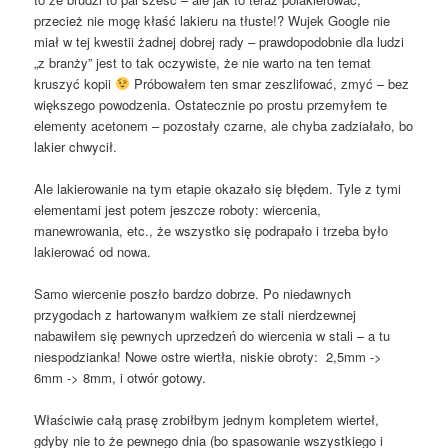
przecież nie mogę kłaść lakieru na tłuste!? Wujek Google nie
miał w tej kwestii żadnej dobrej rady – prawdopodobnie dla ludzi
„z branży” jest to tak oczywiste, że nie warto na ten temat
kruszyć kopii
Próbowałem ten smar zeszlifować, zmyć – bez
większego powodzenia. Ostatecznie po prostu przemyłem te
elementy acetonem – pozostały czarne, ale chyba zadziałało, bo
lakier chwycił.
Ale lakierowanie na tym etapie okazało się błędem. Tyle z tymi
elementami jest potem jeszcze roboty: wiercenia,
manewrowania, etc., że wszystko się podrapało i trzeba było
lakierować od nowa.
Samo wiercenie poszło bardzo dobrze. Po niedawnych
przygodach z hartowanym wałkiem ze stali nierdzewnej
nabawiłem się pewnych uprzedzeń do wiercenia w stali – a tu
niespodzianka! Nowe ostre wiertła, niskie obroty: 2,5mm ->
6mm -> 8mm, i otwór gotowy.
Właściwie całą prasę zrobiłbym jednym kompletem wierteł,
gdyby nie to że pewnego dnia (bo spasowanie wszystkiego i