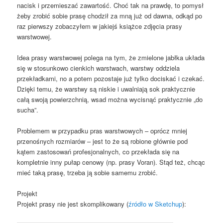
nacisk i przemieszać zawartość. Choć tak na prawdę, to pomysł
żeby zrobić sobie prasę chodził za mną już od dawna, odkąd po
raz pierwszy zobaczyłem w jakiejś książce zdjęcia prasy
warstwowej.
Idea prasy warstwowej polega na tym, że zmielone jabłka układa
się w stosunkowo cienkich warstwach, warstwy oddziela
przekładkami, no a potem pozostaje już tylko dociskać i czekać.
Dzięki temu, że warstwy są niskie i uwalniają sok praktycznie
całą swoją powierzchnią, wsad można wycisnąć praktycznie „do
sucha”.
Problemem w przypadku pras warstwowych – oprócz mniej
przenośnych rozmiarów – jest to że są robione głównie pod
kątem zastosowań profesjonalnych, co przekłada się na
kompletnie inny pułap cenowy (np. prasy Voran). Stąd też, chcąc
mieć taką prasę, trzeba ją sobie samemu zrobić.
Projekt
Projekt prasy nie jest skomplikowany (
źródło w Sketchup
):