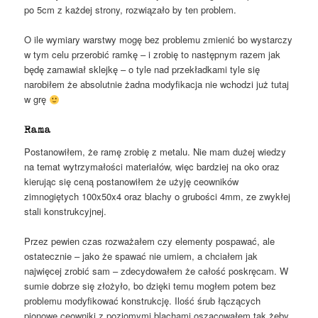
po 5cm z każdej strony, rozwiązało by ten problem.
O ile wymiary warstwy mogę bez problemu zmienić bo wystarczy
w tym celu przerobić ramkę – i zrobię to następnym razem jak
będę zamawiał sklejkę – o tyle nad przekładkami tyle się
narobiłem że absolutnie żadna modyfikacja nie wchodzi już tutaj
w grę
Rama
Postanowiłem, że ramę zrobię z metalu. Nie mam dużej wiedzy
na temat wytrzymałości materiałów, więc bardziej na oko oraz
kierując się ceną postanowiłem że użyję ceowników
zimnogiętych 100x50x4 oraz blachy o grubości 4mm, ze zwykłej
stali konstrukcyjnej.
Przez pewien czas rozważałem czy elementy pospawać, ale
ostatecznie – jako że spawać nie umiem, a chciałem jak
najwięcej zrobić sam – zdecydowałem że całość poskręcam. W
sumie dobrze się złożyło, bo dzięki temu mogłem potem bez
problemu modyfikować konstrukcję. Ilość śrub łączących
pionowe ceowniki z poziomymi blachami oszacowałem tak żeby