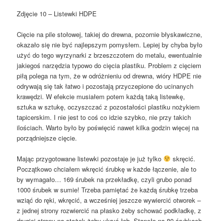
Zdjęcie 10 – Listewki HDPE
Cięcie na pile stołowej, takiej do drewna, pozornie błyskawiczne,
okazało się nie być najlepszym pomysłem. Lepiej by chyba było
użyć do tego wyrzynarki z brzeszczotem do metalu, ewentualnie
jakiegoś narzędzia typowo do cięcia plastiku. Problem z cięciem
piłą polega na tym, że w odróżnieniu od drewna, wióry HDPE nie
odrywają się tak łatwo i pozostają przyczepione do ucinanych
krawędzi. W efekcie musiałem potem każdą taką listewkę,
sztuka w sztukę, oczyszczać z pozostałości plastiku nożykiem
tapicerskim. I nie jest to coś co idzie szybko, nie przy takich
ilościach. Warto było by poświęcić nawet kilka godzin więcej na
porządniejsze cięcie.
Mając przygotowane listewki pozostaje je już tylko
skręcić.
Początkowo chciałem wkręcić śrubkę w każde łączenie, ale to
by wymagało… 169 śrubek na przekładkę, czyli grubo ponad
1000 śrubek w sumie! Trzeba pamiętać że każdą śrubkę trzeba
wziąć do ręki, wkręcić, a wcześniej jeszcze wywiercić otworek –
z jednej strony rozwiercić na płasko żeby schować podkładkę, z
drugiej strony na stożek żeby ukryć łeb. Stanęło na 80 śrubkach