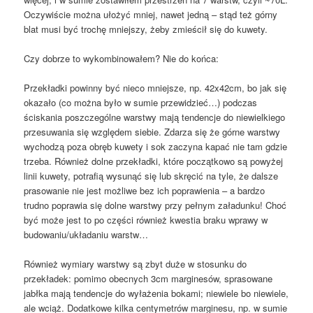
Oczywiście można ułożyć mniej, nawet jedną – stąd też górny
blat musi być trochę mniejszy, żeby zmieścił się do kuwety.
Czy dobrze to wykombinowałem? Nie do końca:
Przekładki powinny być nieco mniejsze, np. 42x42cm, bo jak się
okazało (co można było w sumie przewidzieć…) podczas
ściskania poszczególne warstwy mają tendencje do niewielkiego
przesuwania się względem siebie. Zdarza się że górne warstwy
wychodzą poza obręb kuwety i sok zaczyna kapać nie tam gdzie
trzeba. Również dolne przekładki, które początkowo są powyżej
linii kuwety, potrafią wysunąć się lub skręcić na tyle, że dalsze
prasowanie nie jest możliwe bez ich poprawienia – a bardzo
trudno poprawia się dolne warstwy przy pełnym załadunku! Choć
być może jest to po części również kwestia braku wprawy w
budowaniu/układaniu warstw…
Również wymiary warstwy są zbyt duże w stosunku do
przekładek: pomimo obecnych 3cm marginesów, sprasowane
jabłka mają tendencje do wyłażenia bokami; niewiele bo niewiele,
ale wciąż. Dodatkowe kilka centymetrów marginesu, np. w sumie