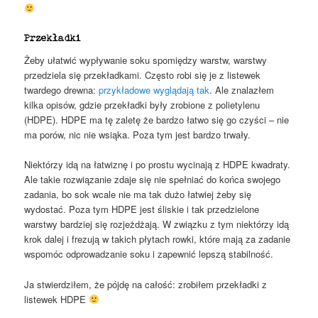
Przekładki
Żeby ułatwić wypływanie soku spomiędzy warstw, warstwy
przedziela się przekładkami. Często robi się je z listewek
twardego drewna:
przykładowe wyglądają tak
. Ale znalazłem
kilka opisów, gdzie przekładki były zrobione z polietylenu
(HDPE). HDPE ma tę zaletę że bardzo łatwo się go czyści – nie
ma porów, nic nie wsiąka. Poza tym jest bardzo trwały.
Niektórzy idą na łatwiznę i po prostu wycinają z HDPE kwadraty.
Ale takie rozwiązanie zdaje się nie spełniać do końca swojego
zadania, bo sok wcale nie ma tak dużo łatwiej żeby się
wydostać. Poza tym HDPE jest śliskie i tak przedzielone
warstwy bardziej się rozjeżdżają. W związku z tym niektórzy idą
krok dalej i frezują w takich płytach rowki, które mają za zadanie
wspomóc odprowadzanie soku i zapewnić lepszą stabilność.
Ja stwierdziłem, że pójdę na całość: zrobiłem przekładki z
listewek HDPE