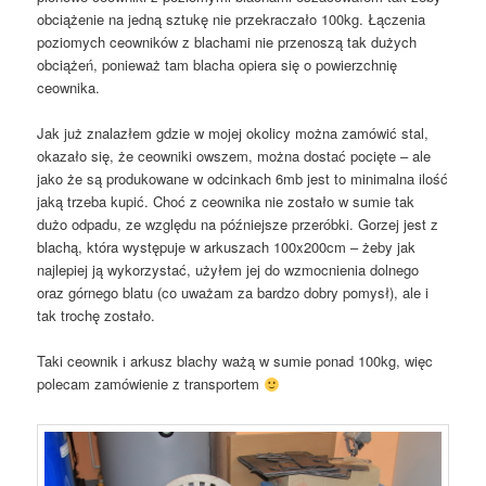
obciążenie na jedną sztukę nie przekraczało 100kg. Łączenia
poziomych ceowników z blachami nie przenoszą tak dużych
obciążeń, ponieważ tam blacha opiera się o powierzchnię
ceownika.
Jak już znalazłem gdzie w mojej okolicy można zamówić stal,
okazało się, że ceowniki owszem, można dostać pocięte – ale
jako że są produkowane w odcinkach 6mb jest to minimalna ilość
jaką trzeba kupić. Choć z ceownika nie zostało w sumie tak
dużo odpadu, ze względu na późniejsze przeróbki. Gorzej jest z
blachą, która występuje w arkuszach 100x200cm – żeby jak
najlepiej ją wykorzystać, użyłem jej do wzmocnienia dolnego
oraz górnego blatu (co uważam za bardzo dobry pomysł), ale i
tak trochę zostało.
Taki ceownik i arkusz blachy ważą w sumie ponad 100kg, więc
polecam zamówienie z transportem