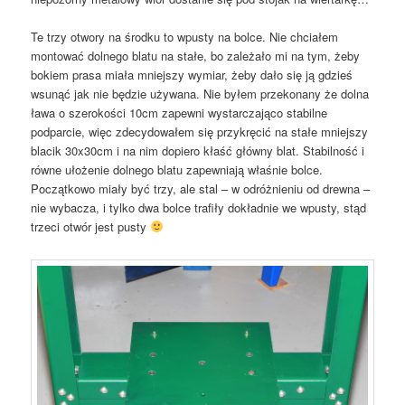
Te trzy otwory na środku to wpusty na bolce. Nie chciałem
montować dolnego blatu na stałe, bo zależało mi na tym, żeby
bokiem prasa miała mniejszy wymiar, żeby dało się ją gdzieś
wsunąć jak nie będzie używana. Nie byłem przekonany że dolna
ława o szerokości 10cm zapewni wystarczająco stabilne
podparcie, więc zdecydowałem się przykręcić na stałe mniejszy
blacik 30x30cm i na nim dopiero kłaść główny blat. Stabilność i
równe ułożenie dolnego blatu zapewniają właśnie bolce.
Początkowo miały być trzy, ale stal – w odróżnieniu od drewna –
nie wybacza, i tylko dwa bolce trafiły dokładnie we wpusty, stąd
trzeci otwór jest pusty