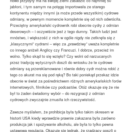
nowo przybyły ma na swojej ziemi zasadzić co najmniej 50
jabłoni, i tym samym na potęgę importowała ze starego
kontynentu między innymi (a może przede wszystkim) cydrowe
odmiany, w pewnym momencie kompletnie się od nich odwróciła.
Przeciętny amerykański cydrownik robi obecnie cydry z odmian
deserowych – i oczywiście jest z tego dumny. Takich ludzi jest
mnóstwo, i większość z nich w ogóle nigdy nie zetknęła się z
„klasycznymi” cydrami – więc za „prawdziwy” uważa kompletnie
co innego aniżeli Anglicy czy Francuzi. I dobrze, przecież im
wolno. Tylko skąd to się wzięło? Czy wolni od narzucanych
przez tradycję wytycznych doszli do wniosku że te cydrowe
odmiany są przereklamowane i równie dobry cydr można robić z
tego co akurat ma się pod ręką? Bo taki poniekąd przekaz idzie
obecnie w świat za pośrednictwem różnych amerykańskich forów
internetowych, filmików czy podcastów. Otóż okazuje się że nie
był to żaden świadomy wybór – do rezygnacji z odmian
cydrowych zwyczajnie zmusiła ich rzeczywistość.
Zawsze myślałem, że prohibicja była tylko takim okresem w
historii USA kiedy wprawdzie prawnie zakazana była zarówno
produkcja jak i spożywanie alkoholu, ale była to tylko pewna
ustawowa regulacja. Okazuje się jednak, że rządzący poszli o