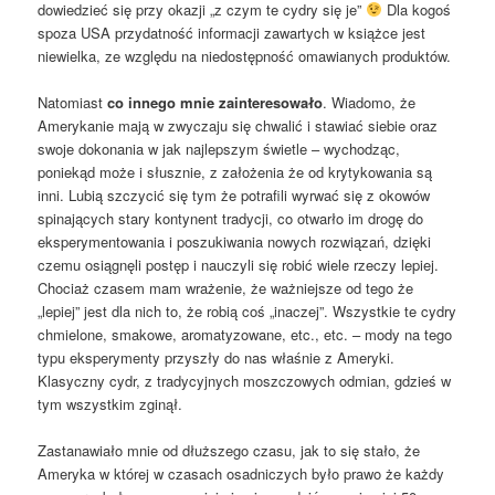
dowiedzieć się przy okazji „z czym te cydry się je”
Dla kogoś
spoza USA przydatność informacji zawartych w książce jest
niewielka, ze względu na niedostępność omawianych produktów.
Natomiast
co innego mnie zainteresowało
. Wiadomo, że
Amerykanie mają w zwyczaju się chwalić i stawiać siebie oraz
swoje dokonania w jak najlepszym świetle – wychodząc,
poniekąd może i słusznie, z założenia że od krytykowania są
inni. Lubią szczycić się tym że potrafili wyrwać się z okowów
spinających stary kontynent tradycji, co otwarło im drogę do
eksperymentowania i poszukiwania nowych rozwiązań, dzięki
czemu osiągnęli postęp i nauczyli się robić wiele rzeczy lepiej.
Chociaż czasem mam wrażenie, że ważniejsze od tego że
„lepiej” jest dla nich to, że robią coś „inaczej”. Wszystkie te cydry
chmielone, smakowe, aromatyzowane, etc., etc. – mody na tego
typu eksperymenty przyszły do nas właśnie z Ameryki.
Klasyczny cydr, z tradycyjnych moszczowych odmian, gdzieś w
tym wszystkim zginął.
Zastanawiało mnie od dłuższego czasu, jak to się stało, że
Ameryka w której w czasach osadniczych było prawo że każdy