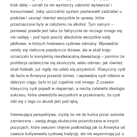
krok dalej – uznali że nie wystarczy zabronić wytwarzać i
konsumować: żeby uszczelnić system postanowili zadziałać u
podstaw i usunąć również wszystkie te uprawy, które
przeznaczone były w założeniu na alkohol. Tym samym –
ponieważ prawda jest taka że faktycznie do niczego innego się
nie nadają – pod topór poszły absolutnie wszystkie sady
jabłkowe, w których hodowano cydrowe odmiany. Wprawdzie
ostały się nieliczne pojedyncze drzewa, ale w skali kraju
oznaczało to kompletną nieodwracalną dewastację – pomimo że
prohibicja ostatecznie się skończyła, wielu odmian, jak również
skali hodowli, już nigdy nie udało się przywrócić. Klasyczny cydr
de facto w Ameryce przestał istnieć, i wprawdzie cydr robiono w
dalszym ciągu, było to już zupełnie coś innego. Z czasem
klasyczny cydr popadł w niepamięć, a resztę załatwiła ideologia
sukcesu, która utwierdziła wszystkich w przekonaniu, że cydr
robi się z tego co akurat jest pod ręką.
Interesująca perspektywa, myślę że nie do końca przez autorów
zamierzona – swoją drogą skutecznie przemilczana w innych
pozycjach, które owszem chętnie podkreślają jak to Ameryka od
zawsze kultywowała cydrową tradycję, ale nie wspominają już o