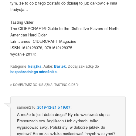
tym, że to co z tego zostało do dzisiaj to już całkowicie inna
tradycja…
Tasting Cider
The CIDERCRAFT® Guide to the Distinctive Flavors of North
American Hard Cider
Erin James, CIDERCRAFT Magazine
ISBN 1612128378, 9781612128375
wydanie 2017r.
Kategorie:
książka
. Autor:
Bartek
. Dodaj zakładkę do
bezpośredniego odnośnika
.
2 KOMENTARZ DO “
KSIĄŻKA: TASTING CIDER
”
saimon216
,
2019-12-21 o 19:07
:
A może to jest dobra droga? By nie wzorować się na
Francuzach czy Anglikach i ich cydrach, tylko
wypracować swój, Polski styl w doborze jabłek do
cydrow? Bo co za sztuka naśladować innych w czymś?