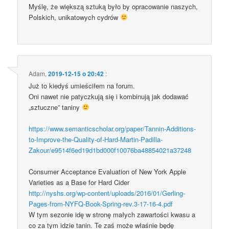
Myślę, że większą sztuką było by opracowanie naszych,
Polskich, unikatowych cydrów
Adam
,
2019-12-15 o 20:42
:
Już to kiedyś umieściłem na forum.
Oni nawet nie patyczkują się i kombinują jak dodawać
„sztuczne” taniny
https://www.semanticscholar.org/paper/Tannin-Additions-
to-Improve-the-Quality-of-Hard-Martin-Padilla-
Zakour/e9514f6ed19d1bd000f10076ba48854021a37248
Consumer Acceptance Evaluation of New York Apple
Varieties as a Base for Hard Cider
http://nyshs.org/wp-content/uploads/2016/01/Gerling-
Pages-from-NYFQ-Book-Spring-rev.3-17-16-4.pdf
W tym sezonie idę w stronę małych zawartości kwasu a
co za tym idzie tanin. Te zaś może właśnie będę