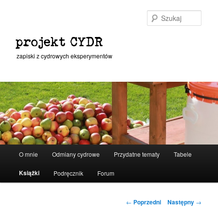
Przeskocz
do
Szuka
tekstu
projekt CYDR
zapiski z cydrowych eksperymentów
Główne
O mnie
Odmiany cydrowe
Przydatne tematy
Tabele
menu
Książki
Podręcznik
Forum
Nawigacja
←
Poprzedni
Następny
→
wpisu