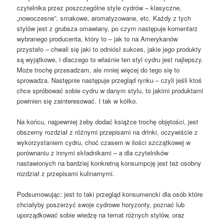
czytelnika przez poszczególne style cydrów – klasyczne,
„nowoczesne”, smakowe, aromatyzowane, etc. Każdy z tych
stylów jest z grubsza omawiany, po czym następuje komentarz
wybranego producenta, który to – jak to na Amerykanów
przystało – chwali się jaki to odniósł sukces, jakie jego produkty
są wyjątkowe, i dlaczego to właśnie ten styl cydru jest najlepszy.
Może trochę przesadzam, ale mniej więcej do tego się to
sprowadza. Następnie następuje przegląd rynku – czyli jeśli ktoś
chce spróbować sobie cydru w danym stylu, to jakimi produktami
powinien się zainteresować. I tak w kółko.
Na końcu, najpewniej żeby dodać książce trochę objętości, jest
obszerny rozdział z różnymi przepisami na drinki, oczywiście z
wykorzystaniem cydru, choć czasem w ilości szczątkowej w
porównaniu z innymi składnikami – a dla czytelników
nastawionych na bardziej konkretną konsumpcję jest też osobny
rozdział z przepisami kulinarnymi.
Podsumowując: jest to taki przegląd konsumencki dla osób które
chciałyby poszerzyć swoje cydrowe horyzonty, poznać lub
uporządkować sobie wiedzę na temat różnych stylów, oraz