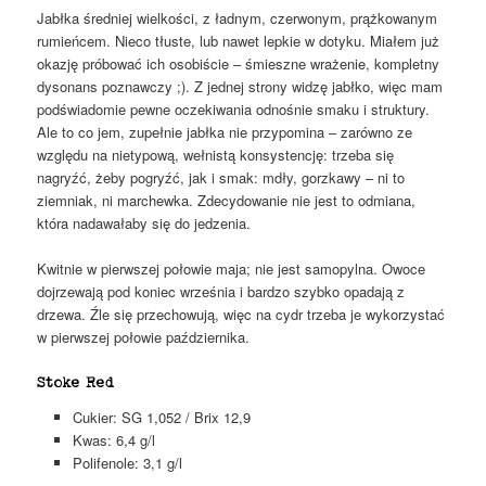
Jabłka średniej wielkości, z ładnym, czerwonym, prążkowanym
rumieńcem. Nieco tłuste, lub nawet lepkie w dotyku. Miałem już
okazję próbować ich osobiście – śmieszne wrażenie, kompletny
dysonans poznawczy ;). Z jednej strony widzę jabłko, więc mam
podświadomie pewne oczekiwania odnośnie smaku i struktury.
Ale to co jem, zupełnie jabłka nie przypomina – zarówno ze
względu na nietypową, wełnistą konsystencję: trzeba się
nagryźć, żeby pogryźć, jak i smak: mdły, gorzkawy – ni to
ziemniak, ni marchewka. Zdecydowanie nie jest to odmiana,
która nadawałaby się do jedzenia.
Kwitnie w pierwszej połowie maja; nie jest samopylna. Owoce
dojrzewają pod koniec września i bardzo szybko opadają z
drzewa. Źle się przechowują, więc na cydr trzeba je wykorzystać
w pierwszej połowie października.
Stoke Red
Cukier: SG 1,052 / Brix 12,9
Kwas: 6,4 g/l
Polifenole: 3,1 g/l