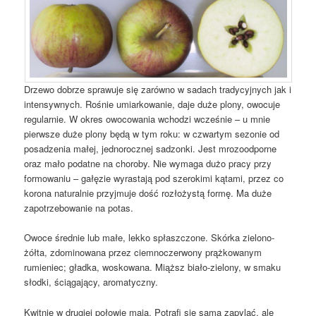
Drzewo dobrze sprawuje się zarówno w sadach tradycyjnych jak i
intensywnych. Rośnie umiarkowanie, daje duże plony, owocuje
regularnie. W okres owocowania wchodzi wcześnie – u mnie
pierwsze duże plony będą w tym roku: w czwartym sezonie od
posadzenia małej, jednorocznej sadzonki. Jest mrozoodporne
oraz mało podatne na choroby. Nie wymaga dużo pracy przy
formowaniu – gałęzie wyrastają pod szerokimi kątami, przez co
korona naturalnie przyjmuje dość rozłożystą formę. Ma duże
zapotrzebowanie na potas.
Owoce średnie lub małe, lekko spłaszczone. Skórka zielono-
żółta, zdominowana przez ciemnoczerwony prążkowanym
rumieniec; gładka, woskowana. Miąższ biało-zielony, w smaku
słodki, ściągający, aromatyczny.
Kwitnie w drugiej połowie maja. Potrafi się sama zapylać, ale