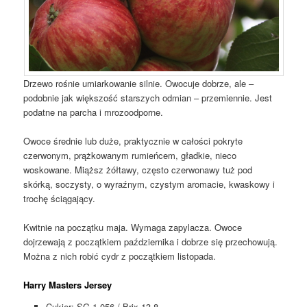
Drzewo rośnie umiarkowanie silnie. Owocuje dobrze, ale –
podobnie jak większość starszych odmian – przemiennie. Jest
podatne na parcha i mrozoodporne.
Owoce średnie lub duże, praktycznie w całości pokryte
czerwonym, prążkowanym rumieńcem, gładkie, nieco
woskowane. Miąższ żółtawy, często czerwonawy tuż pod
skórką, soczysty, o wyraźnym, czystym aromacie, kwaskowy i
trochę ściągający.
Kwitnie na początku maja. Wymaga zapylacza. Owoce
dojrzewają z początkiem października i dobrze się przechowują.
Można z nich robić cydr z początkiem listopada.
Harry Masters Jersey
Cukier: SG 1,056 / Brix 13,8