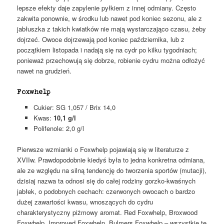
lepsze efekty daje zapylenie pyłkiem z innej odmiany. Często
zakwita ponownie, w środku lub nawet pod koniec sezonu, ale z
jabłuszka z takich kwiatków nie mają wystarczająco czasu, żeby
dojrzeć. Owoce dojrzewają pod koniec października, lub z
początkiem listopada i nadają się na cydr po kilku tygodniach;
ponieważ przechowują się dobrze, robienie cydru można odłożyć
nawet na grudzień.
Foxwhelp
Cukier: SG 1,057 / Brix 14,0
Kwas:
10,1 g/l
Polifenole: 2,0 g/l
Pierwsze wzmianki o Foxwhelp pojawiają się w literaturze z
XVIIw. Prawdopodobnie kiedyś była to jedna konkretna odmiana,
ale ze względu na silną tendencję do tworzenia sportów (mutacji),
dzisiaj nazwa ta odnosi się do całej rodziny gorzko-kwaśnych
jabłek, o podobnych cechach: czerwonych owocach o bardzo
dużej zawartości kwasu, wnoszących do cydru
charakterystyczny piżmowy aromat. Red Foxwhelp, Broxwood
Foxwhelp, Improved Foxwhelp, Bulmers Foxwhelp – wszystkie te