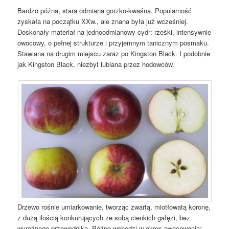
Bardzo późna, stara odmiana gorzko-kwaśna. Popularność
zyskała na początku XXw., ale znana była już wcześniej.
Doskonały materiał na jednoodmianowy cydr: rześki, intensywnie
owocowy, o pełnej strukturze i przyjemnym tanicznym posmaku.
Stawiana na drugim miejscu zaraz po Kingston Black. I podobnie
jak Kingston Black, niezbyt lubiana przez hodowców.
Drzewo rośnie umiarkowanie, tworząc zwartą, miotłowatą koronę,
z dużą ilością konkurujących ze sobą cienkich gałęzi, bez
wyraźnego przewodnika. Późno wchodzi w okres owocowania;