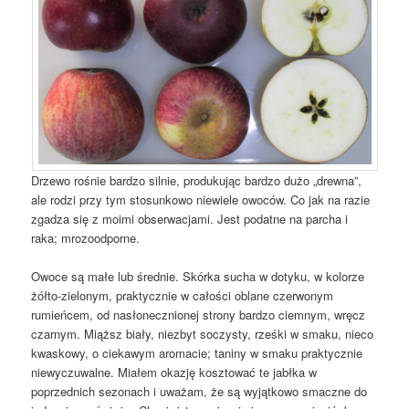
Drzewo rośnie bardzo silnie, produkując bardzo dużo „drewna”,
ale rodzi przy tym stosunkowo niewiele owoców. Co jak na razie
zgadza się z moimi obserwacjami. Jest podatne na parcha i
raka; mrozoodporne.
Owoce są małe lub średnie. Skórka sucha w dotyku, w kolorze
żółto-zielonym, praktycznie w całości oblane czerwonym
rumieńcem, od nasłonecznionej strony bardzo ciemnym, wręcz
czarnym. Miąższ biały, niezbyt soczysty, rześki w smaku, nieco
kwaskowy, o ciekawym aromacie; taniny w smaku praktycznie
niewyczuwalne. Miałem okazję kosztować te jabłka w
poprzednich sezonach i uważam, że są wyjątkowo smaczne do