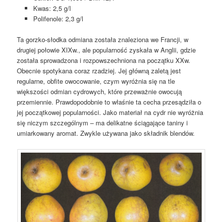
Kwas: 2,5 g/l
Polifenole: 2,3 g/l
Ta gorzko-słodka odmiana została znaleziona we Francji, w
drugiej połowie XIXw., ale popularność zyskała w Anglii, gdzie
została sprowadzona i rozpowszechniona na początku XXw.
Obecnie spotykana coraz rzadziej. Jej główną zaletą jest
regularne, obfite owocowanie, czym wyróżnia się na tle
większości odmian cydrowych, które przeważnie owocują
przemiennie. Prawdopodobnie to właśnie ta cecha przesądziła o
jej początkowej popularności. Jako materiał na cydr nie wyróżnia
się niczym szczególnym – ma delikatne ściągające taniny i
umiarkowany aromat. Zwykle używana jako składnik blendów.