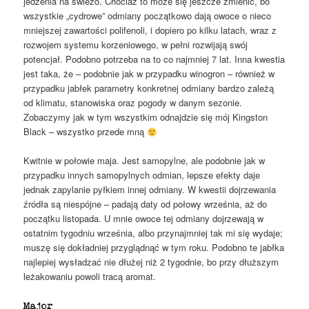
jedzenia na świeżo. Chociaż to może się jeszcze zmienić, bo
wszystkie „cydrowe” odmiany początkowo dają owoce o nieco
mniejszej zawartości polifenoli, i dopiero po kilku latach, wraz z
rozwojem systemu korzeniowego, w pełni rozwijają swój
potencjał. Podobno potrzeba na to co najmniej 7 lat. Inna kwestia
jest taka, że – podobnie jak w przypadku winogron – również w
przypadku jabłek parametry konkretnej odmiany bardzo zależą
od klimatu, stanowiska oraz pogody w danym sezonie.
Zobaczymy jak w tym wszystkim odnajdzie się mój Kingston
Black – wszystko przede mną
Kwitnie w połowie maja. Jest samopylne, ale podobnie jak w
przypadku innych samopylnych odmian, lepsze efekty daje
jednak zapylanie pyłkiem innej odmiany. W kwestii dojrzewania
źródła są niespójne – padają daty od połowy września, aż do
początku listopada. U mnie owoce tej odmiany dojrzewają w
ostatnim tygodniu września, albo przynajmniej tak mi się wydaje;
muszę się dokładniej przyglądnąć w tym roku. Podobno te jabłka
najlepiej wysładzać nie dłużej niż 2 tygodnie, bo przy dłuższym
leżakowaniu powoli tracą aromat.
Major