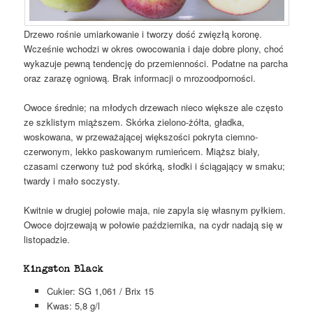
Drzewo rośnie umiarkowanie i tworzy dość zwięzłą koronę.
Wcześnie wchodzi w okres owocowania i daje dobre plony, choć
wykazuje pewną tendencję do przemienności. Podatne na parcha
oraz zarazę ogniową. Brak informacji o mrozoodporności.
Owoce średnie; na młodych drzewach nieco większe ale często
ze szklistym miąższem. Skórka zielono-żółta, gładka,
woskowana, w przeważającej większości pokryta ciemno-
czerwonym, lekko paskowanym rumieńcem. Miąższ biały,
czasami czerwony tuż pod skórką, słodki i ściągający w smaku;
twardy i mało soczysty.
Kwitnie w drugiej połowie maja, nie zapyla się własnym pyłkiem.
Owoce dojrzewają w połowie października, na cydr nadają się w
listopadzie.
Kingston Black
Cukier: SG 1,061 / Brix 15
Kwas: 5,8 g/l