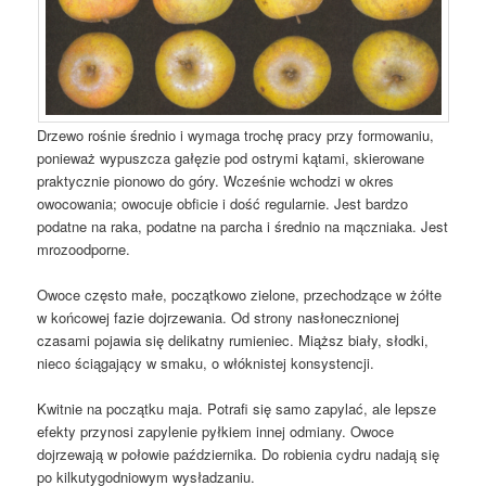
Drzewo rośnie średnio i wymaga trochę pracy przy formowaniu,
ponieważ wypuszcza gałęzie pod ostrymi kątami, skierowane
praktycznie pionowo do góry. Wcześnie wchodzi w okres
owocowania; owocuje obficie i dość regularnie. Jest bardzo
podatne na raka, podatne na parcha i średnio na mączniaka. Jest
mrozoodporne.
Owoce często małe, początkowo zielone, przechodzące w żółte
w końcowej fazie dojrzewania. Od strony nasłonecznionej
czasami pojawia się delikatny rumieniec. Miąższ biały, słodki,
nieco ściągający w smaku, o włóknistej konsystencji.
Kwitnie na początku maja. Potrafi się samo zapylać, ale lepsze
efekty przynosi zapylenie pyłkiem innej odmiany. Owoce
dojrzewają w połowie października. Do robienia cydru nadają się
po kilkutygodniowym wysładzaniu.