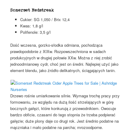
Somerset Redstreak
Cukier: SG 1,050 / Brix 12,4
Kwas: 1,8 g/l
Polifenole: 3,5 g/l
Dość wczesna, gorzko-słodka odmiana, pochodząca
prawdopodobnie z XIXw. Rozpowszechniona w sadach
produkcyjnych w drugiej połowie XXw. Można z niej zrobić
jednoodmianowy cydr, choć jest on średni. Najlepiej użyć jako
element blendu, jako źródło delikatnych, ściągających tanin.
Drzewo rośnie umiarkowanie silnie. Wymaga trochę pracy przy
formowaniu, ze względu na dużą ilość strzelających w górę
bocznych gałęzi, które konkurują z przewodnikiem. Owocuje
bardzo obficie, czasami do tego stopnia że trzeba podpierać
gałęzie; duże plony daje co drugi rok. Jest średnio podatne na
mączniaka i mało podatne na parcha; mrozoodporne.