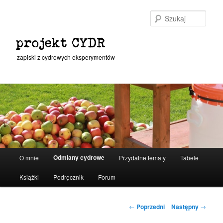
Przeskocz
do
Szuka
tekstu
projekt CYDR
zapiski z cydrowych eksperymentów
Główne
Odmiany cydrowe
O mnie
Przydatne tematy
Tabele
menu
Książki
Podręcznik
Forum
Nawigacja
←
Poprzedni
Następny
→
wpisu