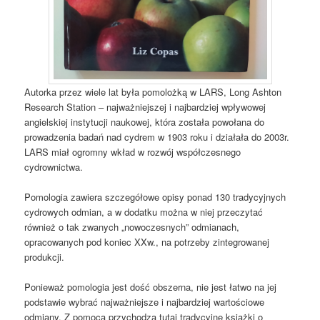
Autorka przez wiele lat była pomolożką w LARS, Long Ashton
Research Station – najważniejszej i najbardziej wpływowej
angielskiej instytucji naukowej, która została powołana do
prowadzenia badań nad cydrem w 1903 roku i działała do 2003r.
LARS miał ogromny wkład w rozwój współczesnego
cydrownictwa.
Pomologia zawiera szczegółowe opisy ponad 130 tradycyjnych
cydrowych odmian, a w dodatku można w niej przeczytać
również o tak zwanych „nowoczesnych” odmianach,
opracowanych pod koniec XXw., na potrzeby zintegrowanej
produkcji.
Ponieważ pomologia jest dość obszerna, nie jest łatwo na jej
podstawie wybrać najważniejsze i najbardziej wartościowe
odmiany. Z pomocą przychodzą tutaj tradycyjne książki o