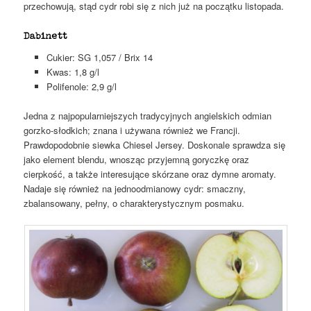
przechowują, stąd cydr robi się z nich już na początku listopada.
Dabinett
Cukier: SG 1,057 / Brix 14
Kwas: 1,8 g/l
Polifenole: 2,9 g/l
Jedna z najpopularniejszych tradycyjnych angielskich odmian
gorzko-słodkich; znana i używana również we Francji.
Prawdopodobnie siewka Chiesel Jersey. Doskonale sprawdza się
jako element blendu, wnosząc przyjemną goryczkę oraz
cierpkość, a także interesujące skórzane oraz dymne aromaty.
Nadaje się również na jednoodmianowy cydr: smaczny,
zbalansowany, pełny, o charakterystycznym posmaku.