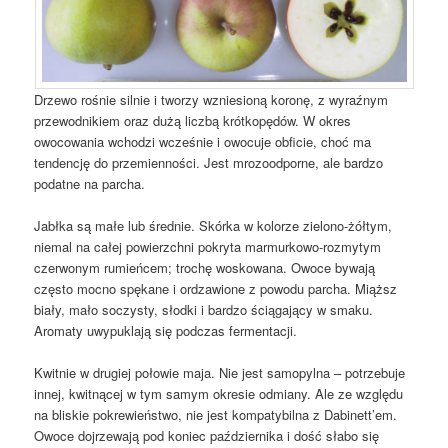
Drzewo rośnie silnie i tworzy wzniesioną koronę, z wyraźnym
przewodnikiem oraz dużą liczbą krótkopędów. W okres
owocowania wchodzi wcześnie i owocuje obficie, choć ma
tendencję do przemienności. Jest mrozoodporne, ale bardzo
podatne na parcha.
Jabłka są małe lub średnie. Skórka w kolorze zielono-żółtym,
niemal na całej powierzchni pokryta marmurkowo-rozmytym
czerwonym rumieńcem; trochę woskowana. Owoce bywają
często mocno spękane i ordzawione z powodu parcha. Miąższ
biały, mało soczysty, słodki i bardzo ściągający w smaku.
Aromaty uwypuklają się podczas fermentacji.
Kwitnie w drugiej połowie maja. Nie jest samopylna – potrzebuje
innej, kwitnącej w tym samym okresie odmiany. Ale ze względu
na bliskie pokrewieństwo, nie jest kompatybilna z Dabinett’em.
Owoce dojrzewają pod koniec października i dość słabo się