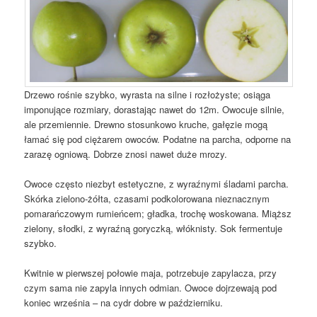
Drzewo rośnie szybko, wyrasta na silne i rozłożyste; osiąga
imponujące rozmiary, dorastając nawet do 12m. Owocuje silnie,
ale przemiennie. Drewno stosunkowo kruche, gałęzie mogą
łamać się pod ciężarem owoców. Podatne na parcha, odporne na
zarazę ogniową. Dobrze znosi nawet duże mrozy.
Owoce często niezbyt estetyczne, z wyraźnymi śladami parcha.
Skórka zielono-żółta, czasami podkolorowana nieznacznym
pomarańczowym rumieńcem; gładka, trochę woskowana. Miąższ
zielony, słodki, z wyraźną goryczką, włóknisty. Sok fermentuje
szybko.
Kwitnie w pierwszej połowie maja, potrzebuje zapylacza, przy
czym sama nie zapyla innych odmian. Owoce dojrzewają pod
koniec września – na cydr dobre w październiku.