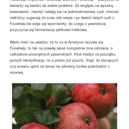
warianty są bardzo do siebie podobne. Ze względu na wysoką
kwasowość, niezbyt nadają się na jednoodmianowy cydr, chociaż
niektórzy sugerują że czas robi swoje i po dwóch latach cydr z
Foxwhelp’ów staje się wyśmienity; do czego z pewnością
przyczynia się fermentacja jabłkowo-mlekowa.
Warto mieć na uwadze, że to co w Ameryce nazywa się
Foxwhelp, to tak na prawdę jakaś kompletnie inna odmiana, o
całkowicie przeciętnych parametrach. Ktoś kiedyś na początku
pomylił identyfikację, no a potem już poszło. Stąd, do płynących
zza oceanu opinii na temat tej odmiany trzeba podchodzić z
rezerwą.