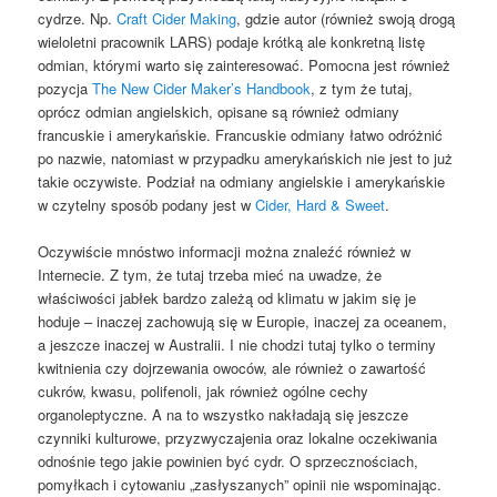
cydrze. Np.
Craft Cider Making
, gdzie autor (również swoją drogą
wieloletni pracownik LARS) podaje krótką ale konkretną listę
odmian, którymi warto się zainteresować. Pomocna jest również
pozycja
The New Cider Maker’s Handbook
, z tym że tutaj,
oprócz odmian angielskich, opisane są również odmiany
francuskie i amerykańskie. Francuskie odmiany łatwo odróżnić
po nazwie, natomiast w przypadku amerykańskich nie jest to już
takie oczywiste. Podział na odmiany angielskie i amerykańskie
w czytelny sposób podany jest w
Cider, Hard & Sweet
.
Oczywiście mnóstwo informacji można znaleźć również w
Internecie. Z tym, że tutaj trzeba mieć na uwadze, że
właściwości jabłek bardzo zależą od klimatu w jakim się je
hoduje – inaczej zachowują się w Europie, inaczej za oceanem,
a jeszcze inaczej w Australii. I nie chodzi tutaj tylko o terminy
kwitnienia czy dojrzewania owoców, ale również o zawartość
cukrów, kwasu, polifenoli, jak również ogólne cechy
organoleptyczne. A na to wszystko nakładają się jeszcze
czynniki kulturowe, przyzwyczajenia oraz lokalne oczekiwania
odnośnie tego jakie powinien być cydr. O sprzecznościach,
pomyłkach i cytowaniu „zasłyszanych” opinii nie wspominając.