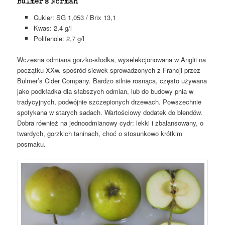
Bulmer’s Norman
Cukier: SG 1,053 / Brix 13,1
Kwas: 2,4 g/l
Polifenole: 2,7 g/l
Wczesna odmiana gorzko-słodka, wyselekcjonowana w Anglii na
początku XXw. spośród siewek sprowadzonych z Francji przez
Bulmer’s Cider Company. Bardzo silnie rosnąca, często używana
jako podkładka dla słabszych odmian, lub do budowy pnia w
tradycyjnych, podwójnie szczepionych drzewach. Powszechnie
spotykana w starych sadach. Wartościowy dodatek do blendów.
Dobra również na jednoodmianowy cydr: lekki i zbalansowany, o
twardych, gorzkich taninach, choć o stosunkowo krótkim
posmaku.