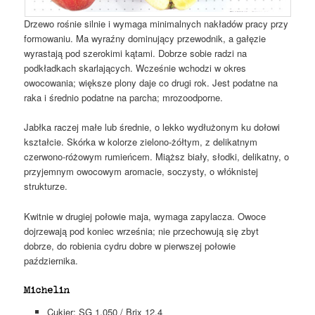
Drzewo rośnie silnie i wymaga minimalnych nakładów pracy przy
formowaniu. Ma wyraźny dominujący przewodnik, a gałęzie
wyrastają pod szerokimi kątami. Dobrze sobie radzi na
podkładkach skarlających. Wcześnie wchodzi w okres
owocowania; większe plony daje co drugi rok. Jest podatne na
raka i średnio podatne na parcha; mrozoodporne.
Jabłka raczej małe lub średnie, o lekko wydłużonym ku dołowi
kształcie. Skórka w kolorze zielono-żółtym, z delikatnym
czerwono-różowym rumieńcem. Miąższ biały, słodki, delikatny, o
przyjemnym owocowym aromacie, soczysty, o włóknistej
strukturze.
Kwitnie w drugiej połowie maja, wymaga zapylacza. Owoce
dojrzewają pod koniec września; nie przechowują się zbyt
dobrze, do robienia cydru dobre w pierwszej połowie
października.
Michelin
Cukier: SG 1,050 / Brix 12,4