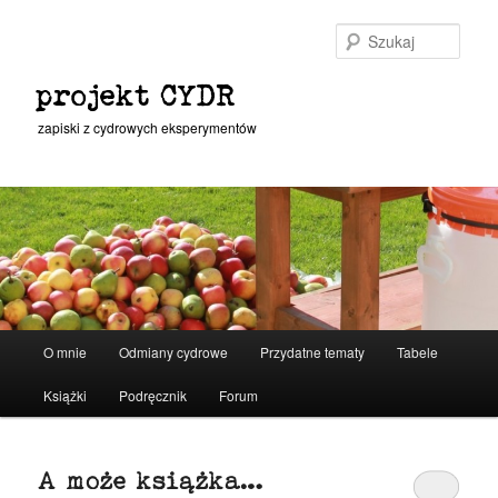
Przeskocz
Przeskocz
do
do
Szuka
tekstu
widgetów
projekt CYDR
zapiski z cydrowych eksperymentów
Główne
O mnie
Odmiany cydrowe
Przydatne tematy
Tabele
menu
Książki
Podręcznik
Forum
A może książka…