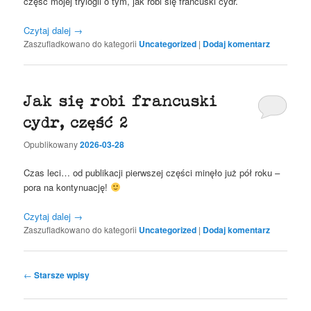
część mojej trylogii o tym, jak robi się francuski cydr.
Czytaj dalej
→
Zaszufladkowano do kategorii
Uncategorized
|
Dodaj komentarz
Jak się robi francuski
cydr, część 2
Opublikowany
2026-03-28
Czas leci… od publikacji pierwszej części minęło już pół roku –
pora na kontynuację!
Czytaj dalej
→
Zaszufladkowano do kategorii
Uncategorized
|
Dodaj komentarz
Nawigacja
←
Starsze wpisy
wpisu