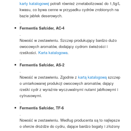
karty katalogowej
potrafi również zmetabolizować do 1,5g/L
kwasu, co bywa cenne w przypadku cydrów zrobionych na
bazie jabłek deserowych.
.
Fermentis
Safcider, AC-4
.
Nowość w zestawieniu. Szczep produkujący bardzo dużo
owocowych aromatów, dodający cydrom świeżości i
rześkości.
Karta katalogowa
.
.
Fermentis
Safcider, AS-2
.
Nowość w zestawieniu. Zgodnie z
kartą katalogową
szczep
o umiarkowanej produkcji owocowych aromatów, dający
rześki cydr z wyraźnie wyczuwalnymi nutami jabłkowymi i
cytrusowymi.
.
Fermentis Safcider, TF-6
.
Nowość w zestawieniu. Według producenta są to najlepsze
o ofercie drożdże do cydru, dające bardzo bogaty i złożony