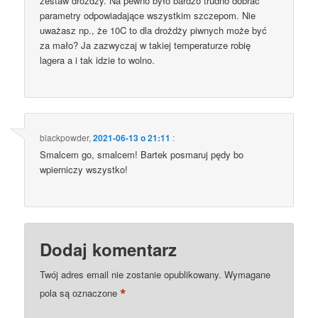
zestaw drożdży. Na pewno było bardzo trudno dobrać
parametry odpowiadające wszystkim szczepom. Nie
uważasz np., że 10C to dla drożdży piwnych może być
za mało? Ja zazwyczaj w takiej temperaturze robię
lagera a i tak idzie to wolno.
blackpowder
,
2021-06-13 o 21:11
:
Smalcem go, smalcem! Bartek posmaruj pędy bo
wpierniczy wszystko!
Dodaj komentarz
Twój adres email nie zostanie opublikowany.
Wymagane
*
pola są oznaczone