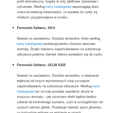
profil aromatyczny, bogaty w nuty jabłkowe, bananowe i
cytrusowe. Według
karty katalogowej
wspomagają dość
znaczną redukcję kwasowości, co sprawia że cydry są
słodsze i przyjemniejsze w smaku.
.
Fermentis Safœno, SH-2
.
Nowość w zastawieniu. Drożdże winiarskie, które według
karty katalogowej
produkują bardzo złożone owocowe
aromaty. Dzięki niskiemu zapotrzebowaniu na substancje
odżywcze powinny również dobrze sprawdzić się do cydru.
.
Fermentis Safœno, UCLM S325
.
Nowość w zastawieniu. Drożdże winiarskie, o relatywnie
większej od innych wymienionych tutaj szczepów
zapotrzebowaniu na substancje odżywcze. Według
karty
katalogowej
ten szczep pozwala uwydatnić ukryte w
moszczu aromaty – jak rozumiem efekt będzie bardzo
zależał od konkretnego surowca, czyli w szczególności od
użytych odmian jabłek. Produkuje również sporo glicerolu,
co korzystnie wpływa na wrażenie w ustach.