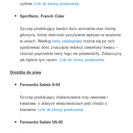
cydrów.
Link do strony producenta.
.
Spiritferm, French Cider
.
Szczep produkujący bardzo dużo aromatów oraz trochę
gliceryny, której obecność pozytywnie wpływa na wrażenie
w ustach. Według
karty katalogowej
można się po nich
spodziewać dość znaczącej redukcji zawartości kwasu –
chociaż poprzednie testy tego nie potwierdziły. Zobaczymy
jak będzie tym razem.
Link do strony producenta
.
Drożdże do piwa
Fermentis Safale S-04
.
Szczep produkujący zbalansowane nuty owocowe i
kwiatowe, o dobrych właściwościach jeśli chodzi o
klarownie.
Link do strony producenta
.
.
Fermentis Safale US-05
.