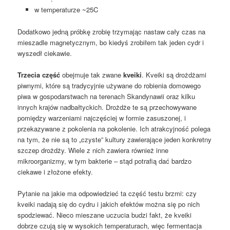
w temperaturze ~25C
Dodatkowo jedną próbkę zrobię trzymając nastaw cały czas na
mieszadle magnetycznym, bo kiedyś zrobiłem tak jeden cydr i
wyszedł ciekawie.
Trzecia część
obejmuje tak zwane
kveiki
. Kveiki są drożdżami
piwnymi, które są tradycyjnie używane do robienia domowego
piwa w gospodarstwach na terenach Skandynawii oraz kilku
innych krajów nadbałtyckich. Drożdże te są przechowywane
pomiędzy warzeniami najczęściej w formie zasuszonej, i
przekazywane z pokolenia na pokolenie. Ich atrakcyjność polega
na tym, że nie są to „czyste” kultury zawierające jeden konkretny
szczep drożdży. Wiele z nich zawiera również inne
mikroorganizmy, w tym bakterie – stąd potrafią dać bardzo
ciekawe i złożone efekty.
Pytanie na jakie ma odpowiedzieć ta część testu brzmi: czy
kveiki nadają się do cydru i jakich efektów można się po nich
spodziewać. Nieco mieszane uczucia budzi fakt, że kveiki
dobrze czują się w wysokich temperaturach, więc fermentacja