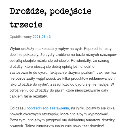
Drożdże, podejście
trzecie
Opublikowany
2021-06-13
Wybór drożdży ma kolosalny wpływ na cydr. Poprzednie testy
dobitnie pokazały, że cydry zrobione na bazie różnych szczepów
potrafią skrajnie różnić się od siebie. Potwierdziły, że szereg
drożdży, które cieszą się dobrą opinią jeśli chodzi o
zastosowanie do cydru, faktycznie „trzyma poziom”. Jak również
nie pozostawiły wątpliwości, że kilka produktów reklamowanych
jako „drożdże do cydru”, zasadniczo do cydru się nie nadaje. W
odróżnieniu od „drożdży do piwa”, które nieoczekiwanie dały
całkiem fajne rezultaty.
Od czasu
poprzedniego zestawienia
, na rynku pojawiło się kilka
nowych cydrowych szczepów, które chciałbym wypróbować.
Poza tym, chciałbym przyjrzeć się dokładniej tematowi drożdży
piwnych. Także niniejszym inauguruję nowy test drożdży!