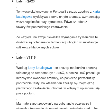
Lalvin QA23
.
Ten wyselekcjonowany w Portugalii szczep zgodnie z
kartą
katalogową
wydobywa z soku ukryte aromaty, wzmacniając
w szczególności nuty cytrusowe. Również jeden z
faworytów poprzedniego zestawienia.
.
Ze względu na swoje niewielkie wymagania żywieniowe te
drożdże są polecane do fermentacji ubogich w substancje
odżywcze klarowanych soków.
.
Lalvin V1116
.
Według
karty katalogowej
ten szczep ma bardzo szeroką
tolerancję na temperatury: 10-35C, a poniżej 16C produkuje
intensywne owocowe aromaty, co poniekąd potwierdziły
poprzednie testy, bo właśnie ten szczep był zwycięzcą
pierwszego zestawienia, chociaż w kolejnym uplasował się
poza podium.
.
Ma małe zapotrzebowanie na substancje odżywcze i
niewielką tendencję do produkowania związków siarki. Jest