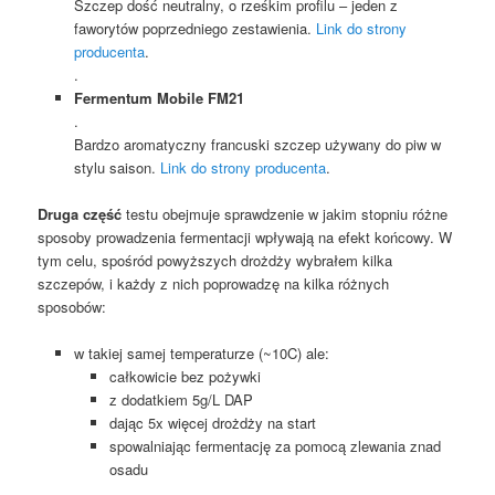
Szczep dość neutralny, o rześkim profilu – jeden z
faworytów poprzedniego zestawienia.
Link do strony
producenta
.
.
Fermentum Mobile FM21
.
Bardzo aromatyczny francuski szczep używany do piw w
stylu saison.
Link do strony producenta
.
Druga część
testu obejmuje sprawdzenie w jakim stopniu różne
sposoby prowadzenia fermentacji wpływają na efekt końcowy. W
tym celu, spośród powyższych drożdży wybrałem kilka
szczepów, i każdy z nich poprowadzę na kilka różnych
sposobów:
w takiej samej temperaturze (~10C) ale:
całkowicie bez pożywki
z dodatkiem 5g/L DAP
dając 5x więcej drożdży na start
spowalniając fermentację za pomocą zlewania znad
osadu
.