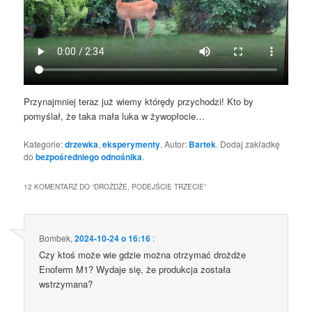
Przynajmniej teraz już wiemy którędy przychodzi! Kto by
pomyślał, że taka mała luka w żywopłocie…
Kategorie:
drzewka
,
eksperymenty
. Autor:
Bartek
. Dodaj zakładkę
do
bezpośredniego odnośnika
.
12 KOMENTARZ DO “
DROŻDŻE, PODEJŚCIE TRZECIE
”
Bombek
,
2024-10-24 o 16:16
:
Czy ktoś może wie gdzie można otrzymać drożdże
Enoferm M1? Wydaje się, że produkcja została
wstrzymana?