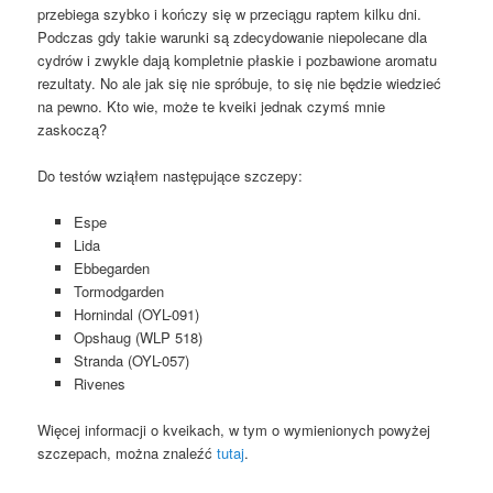
przebiega szybko i kończy się w przeciągu raptem kilku dni.
Podczas gdy takie warunki są zdecydowanie niepolecane dla
cydrów i zwykle dają kompletnie płaskie i pozbawione aromatu
rezultaty. No ale jak się nie spróbuje, to się nie będzie wiedzieć
na pewno. Kto wie, może te kveiki jednak czymś mnie
zaskoczą?
Do testów wziąłem następujące szczepy:
Espe
Lida
Ebbegarden
Tormodgarden
Hornindal (OYL-091)
Opshaug (WLP 518)
Stranda (OYL-057)
Rivenes
Więcej informacji o kveikach, w tym o wymienionych powyżej
szczepach, można znaleźć
tutaj
.