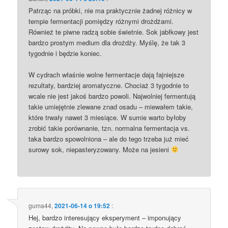
Patrząc na próbki, nie ma praktycznie żadnej różnicy w
tempie fermentacji pomiędzy różnymi drożdżami.
Również te piwne radzą sobie świetnie. Sok jabłkowy jest
bardzo prostym medium dla drożdży. Myślę, że tak 3
tygodnie i będzie koniec.
W cydrach właśnie wolne fermentacje dają fajniejsze
rezultaty, bardziej aromatyczne. Chociaż 3 tygodnie to
wcale nie jest jakoś bardzo powoli. Najwolniej fermentują
takie umiejętnie zlewane znad osadu – miewałem takie,
które trwały nawet 3 miesiące. W sumie warto byłoby
zrobić takie porównanie, tzn. normalna fermentacja vs.
taka bardzo spowolniona – ale do tego trzeba już mieć
surowy sok, niepasteryzowany. Może na jesieni
guma44
,
2021-06-14 o 19:52
:
Hej, bardzo interesujący eksperyment – imponujący