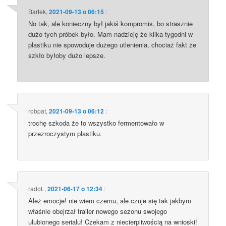
Bartek
,
2021-09-13 o 06:15
:
No tak, ale konieczny był jakiś kompromis, bo strasznie
dużo tych próbek było. Mam nadzieję że kilka tygodni w
plastiku nie spowoduje dużego utlenienia, chociaż fakt że
szkło byłoby dużo lepsze.
robpat
,
2021-09-13 o 06:12
:
trochę szkoda że to wszystko fermentowało w
przezroczystym plastiku.
radoL
,
2021-06-17 o 12:34
:
Ależ emocje! nie wiem czemu, ale czuje się tak jakbym
właśnie obejrzał trailer nowego sezonu swojego
ulubionego serialu! Czekam z niecierpliwością na wnioski!