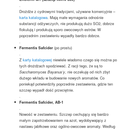
.
Drożdże z cydrowymi tradycjami, używane komercyjnie –
karta katalogowa
. Mają małe wymagania odnośnie
substancji odżywczych, nie produkują dużo SO2, dobrze
flokulują i produkują sporo owocowych estrów. W
poprzednim zestawieniu wypadły bardzo dobrze.
.
Fermentis Safcider
(po prostu)
.
Z
karty katalogowej
niewiele wiadomo czego się można po
tych drożdżach spodziewać. Z racji tego, że są to
Saccharomyces Bayanus’y
, nie oczekuję od nich zbyt
dużego wkładu w budowanie nowych aromatów. Co
poniekąd potwierdziły poprzednie zestawienia, gdzie ten
szczep wypadł dość przeciętnie.
.
Fermentis Safcider, AB-1
.
Nowość w zestawieniu. Szczep cechujący się bardzo
małym zapotrzebowaniem na azot, wydobywający z
nastawu jabłkowe oraz ogólno-owocowe aromaty. Według