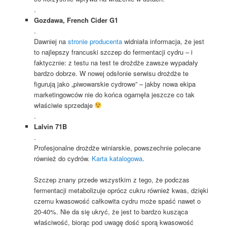
.
Gozdawa, French Cider G1
.
Dawniej na
stronie producenta
widniała informacja, że jest
to najlepszy francuski szczep do fermentacji cydru – i
faktycznie: z testu na test te drożdże zawsze wypadały
bardzo dobrze. W nowej odsłonie serwisu drożdże te
figurują jako „piwowarskie cydrowe” – jakby nowa ekipa
marketingowców nie do końca ogarnęła jeszcze co tak
właściwie sprzedaje
.
Lalvin 71B
.
Profesjonalne drożdże winiarskie, powszechnie polecane
również do cydrów.
Karta katalogowa
.
Szczep znany przede wszystkim z tego, że podczas
fermentacji metabolizuje oprócz cukru również kwas, dzięki
czemu kwasowość całkowita cydru może spaść nawet o
20-40%. Nie da się ukryć, że jest to bardzo kusząca
właściwość, biorąc pod uwagę dość sporą kwasowość