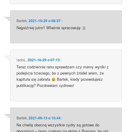
Bartek
,
2021-10-29 o 08:37
:
Najpóźniej jutro!! Właśnie opracowuję :))
radoL
,
2021-10-29 o 07:13
:
Teraz codziennie rano sprawdzam czy mamy wyniki z
podejścia trzeciego, bo z pewnych źródeł wiem, że
kapituła się zebrała
Bartek, kiedy przewidujesz
publikację? Pozdrawiam cydrowo!
Bartek
,
2021-09-13 o 10:44
:
Na chwilę obecną wszystkie cydry są gotowe do
degustacji – teraz czekam na ekipę z Pomony, bo oni