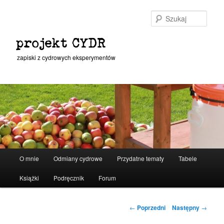
Przeskocz
do
Szuka
tekstu
projekt CYDR
zapiski z cydrowych eksperymentów
Główne
O mnie
Odmiany cydrowe
Przydatne tematy
Tabele
menu
Książki
Podręcznik
Forum
Nawigacja
←
Poprzedni
Następny
→
wpisu