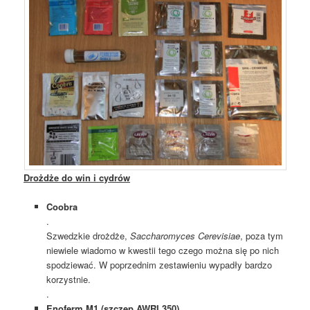
Drożdże do win i cydrów
Coobra
.
Szwedzkie drożdże,
Saccharomyces Cerevisiae
, poza tym
niewiele wiadomo w kwestii tego czego można się po nich
spodziewać. W poprzednim zestawieniu wypadły bardzo
korzystnie.
.
Enoferm M1 (szczep AWRI 350)