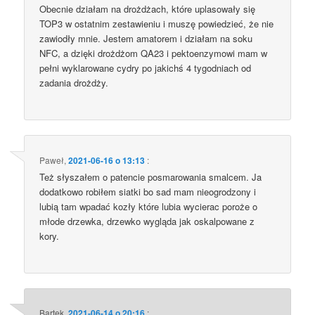
Obecnie działam na drożdżach, które uplasowały się
TOP3 w ostatnim zestawieniu i muszę powiedzieć, że nie
zawiodły mnie. Jestem amatorem i działam na soku
NFC, a dzięki drożdżom QA23 i pektoenzymowi mam w
pełni wyklarowane cydry po jakichś 4 tygodniach od
zadania drożdży.
Paweł
,
2021-06-16 o 13:13
:
Też słyszałem o patencie posmarowania smalcem. Ja
dodatkowo robiłem siatki bo sad mam nieogrodzony i
lubią tam wpadać kozły które lubia wycierac poroże o
młode drzewka, drzewko wygląda jak oskalpowane z
kory.
Bartek
,
2021-06-14 o 20:16
: