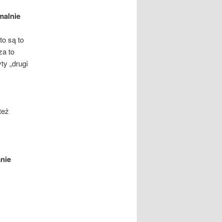
rmalnie
to są to
za to
ty „drugi
też
anie