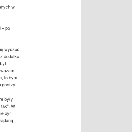
anych w
d – po
 się wyczuć
ez dodatku
 był
. Uważam
a, to bym
o gorszy.
re były
 tak”. W
ie był
ożądaną