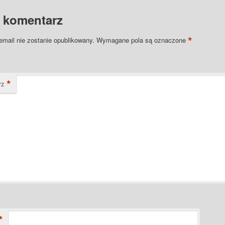
 komentarz
*
email nie zostanie opublikowany.
Wymagane pola są oznaczone
*
rz
*