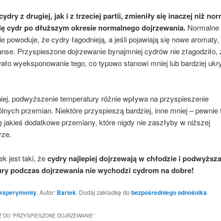
dry z drugiej, jak i z trzeciej partii, zmieniły się inaczej niż no
ię cydr po dłuższym okresie normalnego dojrzewania.
Normalne
e powoduje, że cydry łagodnieją, a jeśli pojawiają się nowe aromaty, 
anse. Przyspieszone dojrzewanie bynajmniej cydrów nie złagodziło, 
ło wyeksponowanie tego, co typowo stanowi mniej lub bardziej ukry
iej, podwyższenie temperatury różnie wpływa na przyspieszenie
nych przemian. Niektóre przyspieszą bardziej, inne mniej – pewnie 
ę jakieś dodatkowe przemiany, które nigdy nie zaszłyby w niższej
rze.
k jest taki, że
cydry najlepiej dojrzewają w chłodzie i podwyższ
ry podczas dojrzewania nie wychodzi cydrom na dobre!
ksperymenty
. Autor:
Bartek
. Dodaj zakładkę do
bezpośredniego odnośnika
.
 DO “
PRZYSPIESZONE DOJRZEWANIE
”