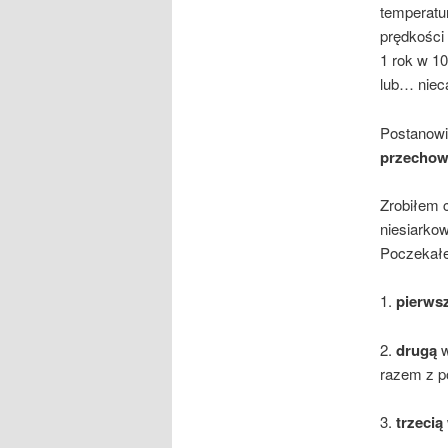
temperatu
prędkości
1 rok w 1
lub… niec
Postanow
przechow
Zrobiłem 
niesiarko
Poczekałe
1.
pierws
2.
drugą
razem z 
3.
trzecią