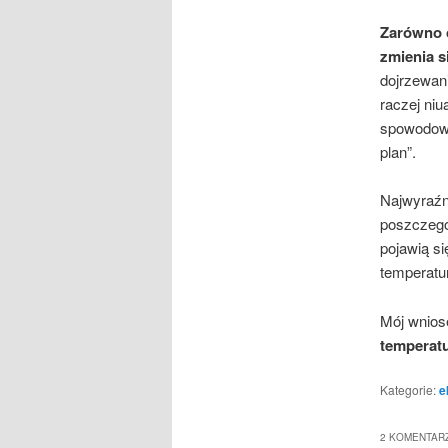
Zarówno cy
zmienia s
dojrzewani
raczej niu
spowodowa
plan”.
Najwyraźn
poszczegól
pojawią si
temperatu
Mój wniose
temperatu
Kategorie:
e
2 KOMENTARZ