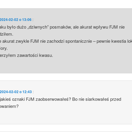
2024-02-02 o 13:06
:
ku było dużo „dziwnych” posmaków, ale akurat wpływu FJM nie
dziłem.
 akurat zwykle FJM nie zachodzi spontanicznie – pewnie kwestia lok
lory.
ierzyłem zawartości kwasu.
2024-02-02 o 12:43
:
jakieś oznaki FJM zaobserwowałeś? Bo nie siarkowałeś przed
kowaniem?