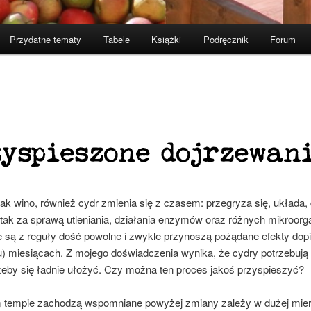
Przydatne tematy
Tabele
Książki
Podręcznik
Forum
yspieszone dojrzewan
ak wino, również cydr zmienia się z czasem: przegryza się, układa,
ę tak za sprawą utleniania, działania enzymów oraz różnych mikroor
e są z reguły dość powolne i zwykle przynoszą pożądane efekty dopi
tu) miesiącach. Z mojego doświadczenia wynika, że cydry potrzebuj
 żeby się ładnie ułożyć. Czy można ten proces jakoś przyspieszyć?
m tempie zachodzą wspomniane powyżej zmiany zależy w dużej mie