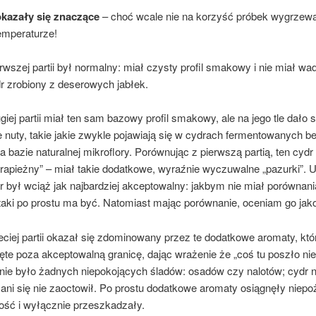
kazały się znaczące
– choć wcale nie na korzyść próbek wygrzew
emperaturze!
rwszej partii był normalny: miał czysty profil smakowy i nie miał wa
r zrobiony z deserowych jabłek.
giej partii miał ten sam bazowy profil smakowy, ale na jego tle dało
 nuty, takie jakie zwykle pojawiają się w cydrach fermentowanych b
a bazie naturalnej mikroflory. Porównując z pierwszą partią, ten cydr
„drapieżny” – miał takie dodatkowe, wyraźnie wyczuwalne „pazurki”
r był wciąż jak najbardziej akceptowalny: jakbym nie miał porównani
taki po prostu ma być. Natomiast mając porównanie, oceniam go jak
eciej partii okazał się zdominowany przez te dodatkowe aromaty, któ
ęte poza akceptowalną granicę, dając wrażenie że „coś tu poszło nie
 nie było żadnych niepokojących śladów: osadów czy nalotów; cydr n
 ani się nie zaoctowił. Po prostu dodatkowe aromaty osiągnęły niep
ość i wyłącznie przeszkadzały.