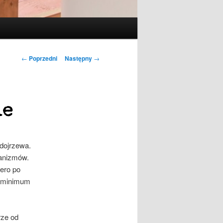
Nawigacja
←
Poprzedni
Następny
→
wpisu
ie
 dojrzewa.
ganizmów.
ero po
ą minimum
rze od