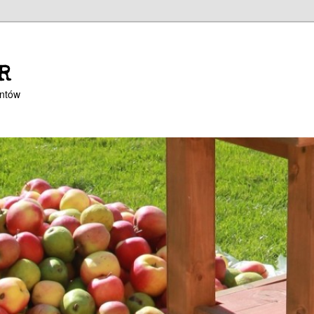
R
entów