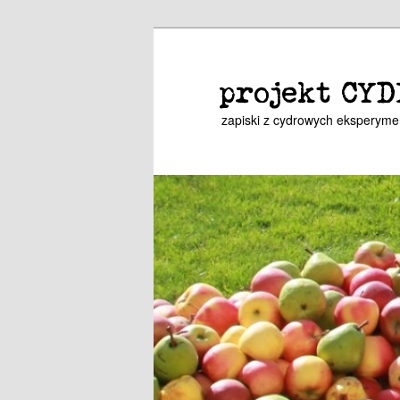
Przeskocz
do
tekstu
projekt CYD
zapiski z cydrowych eksperym