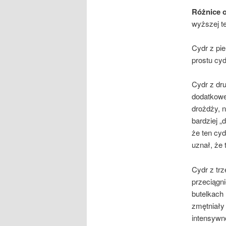
Różnice o
wyższej t
Cydr z pie
prostu cyd
Cydr z dru
dodatkowe
drożdży, n
bardziej 
że ten cyd
uznał, że 
Cydr z trz
przeciągni
butelkach
zmętniały
intensywn