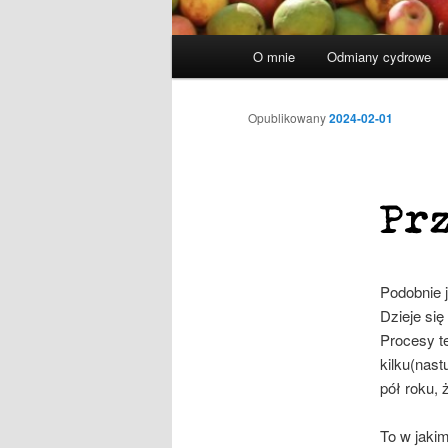
Główne
O mnie
Odmiany cydrowe
menu
Opublikowany
2024-02-01
Prz
Podobnie j
Dzieje si
Procesy t
kilku(nas
pół roku,
To w jaki