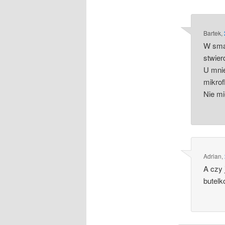
Bartek
,
W sma
stwier
U mnie
mikrof
Nie m
Adrian
,
A czy 
butel