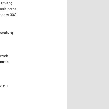
ą zmianę
wania przez
iące w 30C
eraturę
tnych.
partie
:
żyłem