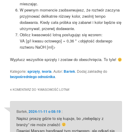
mieszając.
W pewnym momencie zaobserwujesz, że roztwór zaczyna
przyjmować delikatnie różowy kolor, zwolnij tempo
dodawania. Kiedy cała próbka się zabarwi i kolor będzie się
utrzymywał, przerwij dodawanie.
Oblicz kwasowość lotną posługując się wzorem:
VA [g/l kwasu octowego] = 0,36 * <objętość dodanego
roztworu NaOH [ml]>
Wypłucz wszystkie sprzęty i zostaw do obeschnięcia. To tyle!
Kategorie:
sprzęty
,
teoria
. Autor:
Bartek
. Dodaj zakładkę do
bezpośredniego odnośnika
.
4 KOMENTARZ DO “
KWASOWOŚĆ LOTNA
”
Bartek
,
2024-11-11 o 08:19
:
Napisz proszę gdzie to się kupuje, bo „niebędący z
branży” nie może znaleźć
Dawniej Marxam handlował tym roztworem, ale odkąd się