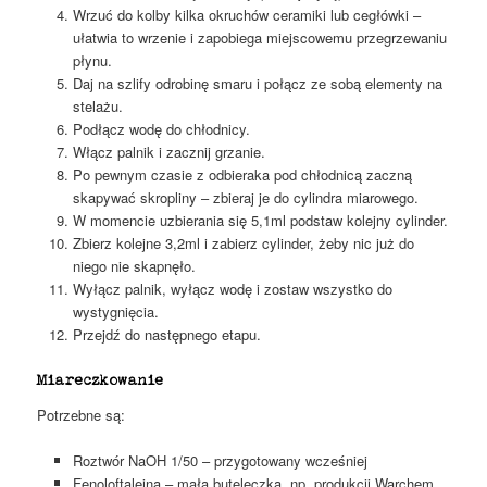
Wrzuć do kolby kilka okruchów ceramiki lub cegłówki –
ułatwia to wrzenie i zapobiega miejscowemu przegrzewaniu
płynu.
Daj na szlify odrobinę smaru i połącz ze sobą elementy na
stelażu.
Podłącz wodę do chłodnicy.
Włącz palnik i zacznij grzanie.
Po pewnym czasie z odbieraka pod chłodnicą zaczną
skapywać skropliny – zbieraj je do cylindra miarowego.
W momencie uzbierania się 5,1ml podstaw kolejny cylinder.
Zbierz kolejne 3,2ml i zabierz cylinder, żeby nic już do
niego nie skapnęło.
Wyłącz palnik, wyłącz wodę i zostaw wszystko do
wystygnięcia.
Przejdź do następnego etapu.
Miareczkowanie
Potrzebne są:
Roztwór NaOH 1/50 – przygotowany wcześniej
Fenoloftaleina – mała buteleczka, np. produkcji Warchem