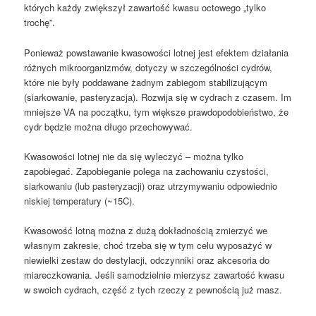
których każdy zwiększył zawartość kwasu octowego „tylko
trochę”.
Ponieważ powstawanie kwasowości lotnej jest efektem działania
różnych mikroorganizmów, dotyczy w szczególności cydrów,
które nie były poddawane żadnym zabiegom stabilizującym
(siarkowanie, pasteryzacja). Rozwija się w cydrach z czasem. Im
mniejsze VA na początku, tym większe prawdopodobieństwo, że
cydr będzie można długo przechowywać.
Kwasowości lotnej nie da się wyleczyć – można tylko
zapobiegać. Zapobieganie polega na zachowaniu czystości,
siarkowaniu (lub pasteryzacji) oraz utrzymywaniu odpowiednio
niskiej temperatury (~15C).
Kwasowość lotną można z dużą dokładnością zmierzyć we
własnym zakresie, choć trzeba się w tym celu wyposażyć w
niewielki zestaw do destylacji, odczynniki oraz akcesoria do
miareczkowania. Jeśli samodzielnie mierzysz zawartość kwasu
w swoich cydrach, część z tych rzeczy z pewnością już masz.