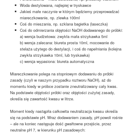
Woda destylowana, najlepiej w tryskawce
Jakieś małe naczynie w którym będziemy przeprowadzać
miareczkowanie, np. zlewka 100ml
Coś do mieszania, np. szklana bagietka (laseczka)
Coś do odmierzania objętości NaOH dodawanego do próbki:
a) wersja budżetowa: zwykła mała strzykawka 5ml
b) wersja zalecana: biureta prosta 10ml, mocowanie do
stelaża użytego do destylacji, i coś do napełniania (kolejna
zwykła strzykawka 10ml, lub tryskawka)
c) wersja wypasiona: biureta automatyczna
Miareczkowanie polega na stopniowym dodawaniu do próbki
zasady (czyli w naszym przypadku roztworu NaOH), aż do
momentu kiedy w próbce zostanie zneutralizowany cały kwas.
Na podstawie objętości próbki oraz objętości zużytej zasady,
określa się zawartość kwasu w litrze.
Moment kiedy nastąpiła całkowita neutralizacja kwasu określa
się na podstawie pH. Wraz dodawaniem zasady, pH powoli rośnie
– ale na koniec następuje dość gwałtowne przejście, przez
neutralne pH 7, w kierunku pH zasadowych: