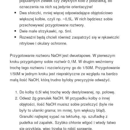
popularnych zlewek czy zwykłych kolb z podziałką, bo
oznaczenia na nich są jedynie orientacyjne!
Dwa słoiczki, mniej więcej odpowiadające objętościowo
większej kolbie, czyli np. ~0,5L. W nich będziesz sobie
przechowywać przygotowane roztwory.
Dwie małe strzykawki, np. 5ml.
Rozważni będą chcieli również zaopatrzyć się w rękawiczki
nitrylowe i okulary ochronne.
Przygotowanie roztworu NaOH jest dwuetapowe. W pierwszym
kroku przygotujemy sobie roztwór 0,1M. W drugim weźmiemy
trochę tego roztworu i rozcieńczymy go do 1/50M. Przygotowanie
1/50M w jednym kroku jest niepraktyczne ze względu na bardzo
małą ilość NaOH, którą trudno byłoby precyzyjnie odważyć.
Do kolby 0,5l wlej trochę wody destylowanej, np. połowę.
Odważ 2g granulek NaOH. W przypadku kolby o innej
objętości, ilość NaOH musisz sobie przeliczyć (byle nie
były to ułamki grama; im mniej, tym większy błąd).
Granulki najlepiej sypać na tekturkę, np. szufladkę z
pudełka od zapałek. Szybko chłonie wilgoć i wtedy łatwo
się przykleja, więc trzeba to robić sprawnie.