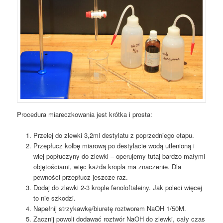
Procedura miareczkowania jest krótka i prosta:
Przelej do zlewki 3,2ml destylatu z poprzedniego etapu.
Przepłucz kolbę miarową po destylacie wodą utlenioną i
wlej popłuczyny do zlewki – operujemy tutaj bardzo małymi
objętościami, więc każda kropla ma znaczenie. Dla
pewności przepłucz jeszcze raz.
Dodaj do zlewki 2-3 krople fenoloftaleiny. Jak poleci więcej
to nie szkodzi.
Napełnij strzykawkę/biuretę roztworem NaOH 1/50M.
Zacznij powoli dodawać roztwór NaOH do zlewki, cały czas