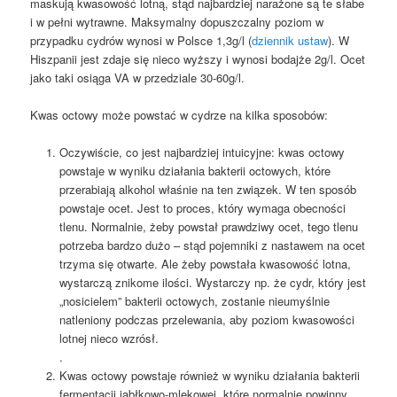
maskują kwasowość lotną, stąd najbardziej narażone są te słabe
i w pełni wytrawne. Maksymalny dopuszczalny poziom w
przypadku cydrów wynosi w Polsce 1,3g/l (
dziennik ustaw
). W
Hiszpanii jest zdaje się nieco wyższy i wynosi bodajże 2g/l. Ocet
jako taki osiąga VA w przedziale 30-60g/l.
Kwas octowy może powstać w cydrze na kilka sposobów:
Oczywiście, co jest najbardziej intuicyjne: kwas octowy
powstaje w wyniku działania bakterii octowych, które
przerabiają alkohol właśnie na ten związek. W ten sposób
powstaje ocet. Jest to proces, który wymaga obecności
tlenu. Normalnie, żeby powstał prawdziwy ocet, tego tlenu
potrzeba bardzo dużo – stąd pojemniki z nastawem na ocet
trzyma się otwarte. Ale żeby powstała kwasowość lotna,
wystarczą znikome ilości. Wystarczy np. że cydr, który jest
„nosicielem” bakterii octowych, zostanie nieumyślnie
natleniony podczas przelewania, aby poziom kwasowości
lotnej nieco wzrósł.
.
Kwas octowy powstaje również w wyniku działania bakterii
fermentacji jabłkowo-mlekowej, które normalnie powinny