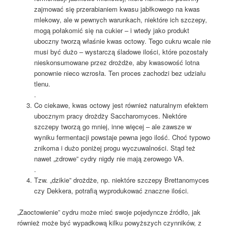
zajmować się przerabianiem kwasu jabłkowego na kwas
mlekowy, ale w pewnych warunkach, niektóre ich szczepy,
mogą połakomić się na cukier – i wtedy jako produkt
uboczny tworzą właśnie kwas octowy. Tego cukru wcale nie
musi być dużo – wystarczą śladowe ilości, które pozostały
nieskonsumowane przez drożdże, aby kwasowość lotna
ponownie nieco wzrosła. Ten proces zachodzi bez udziału
tlenu.
.
Co ciekawe, kwas octowy jest również naturalnym efektem
ubocznym pracy drożdży Saccharomyces. Niektóre
szczepy tworzą go mniej, inne więcej – ale zawsze w
wyniku fermentacji powstaje pewna jego ilość. Choć typowo
znikoma i dużo poniżej progu wyczuwalności. Stąd też
nawet „zdrowe” cydry nigdy nie mają zerowego VA.
.
Tzw. „dzikie” drożdże, np. niektóre szczepy Brettanomyces
czy Dekkera, potrafią wyprodukować znaczne ilości.
„Zaoctowienie” cydru może mieć swoje pojedyncze źródło, jak
również może być wypadkową kilku powyższych czynników, z