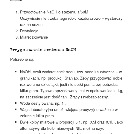
Przygotowanie NaOH o stężeniu 1/50M
Oczywiście nie trzeba tego robić każdorazowo – wystarczy
raz na sezon.
Destylacja
Miareczkowanie
Przygotowanie roztworu NaOH
Potrzebne są:
NaOH, czyli wodorotlenek sodu, tzw. soda kaustyczna – w
granulkach, np. produkcji Stanlab. Żeby przygotować sobie
roztworu na dziesiątki, jeśli nie setki pomiarów, potrzeba
kilka gram. Typowo sprzedawany jest w opakowaniach 1kg,
na szczęście jest dość tani. Żrący i niebezpieczny.
Woda destylowana, np. 1l.
Waga laboratoryjna umożliwiająca precyzyjne ważenie w
zakresie kilku gram.
Dwie kolby miarowe w proporcji 5:1, np. 0,5l oraz 0,1l. Jako
alternatywy dla kolb miarowych NIE można użyć