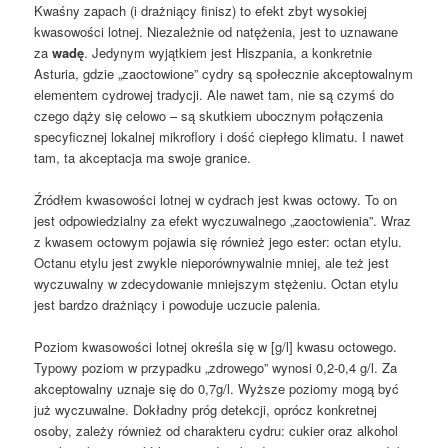
Kwaśny zapach (i drażniący finisz) to efekt zbyt wysokiej
kwasowości lotnej. Niezależnie od natężenia, jest to uznawane
za
wadę
. Jedynym wyjątkiem jest Hiszpania, a konkretnie
Asturia, gdzie „zaoctowione” cydry są społecznie akceptowalnym
elementem cydrowej tradycji. Ale nawet tam, nie są czymś do
czego dąży się celowo – są skutkiem ubocznym połączenia
specyficznej lokalnej mikroflory i dość ciepłego klimatu. I nawet
tam, ta akceptacja ma swoje granice.
Źródłem kwasowości lotnej w cydrach jest kwas octowy. To on
jest odpowiedzialny za efekt wyczuwalnego „zaoctowienia”. Wraz
z kwasem octowym pojawia się również jego ester: octan etylu.
Octanu etylu jest zwykle nieporównywalnie mniej, ale też jest
wyczuwalny w zdecydowanie mniejszym stężeniu. Octan etylu
jest bardzo drażniący i powoduje uczucie palenia.
Poziom kwasowości lotnej określa się w [g/l] kwasu octowego.
Typowy poziom w przypadku „zdrowego” wynosi 0,2-0,4 g/l. Za
akceptowalny uznaje się do 0,7g/l. Wyższe poziomy mogą być
już wyczuwalne. Dokładny próg detekcji, oprócz konkretnej
osoby, zależy również od charakteru cydru: cukier oraz alkohol