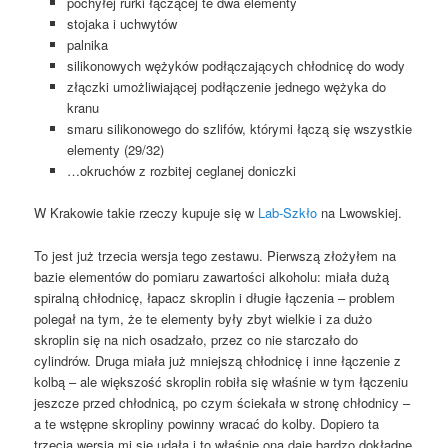
pochyłej rurki łączącej te dwa elementy
stojaka i uchwytów
palnika
silikonowych wężyków podłączających chłodnicę do wody
złączki umożliwiającej podłączenie jednego wężyka do
kranu
smaru silikonowego do szlifów, którymi łączą się wszystkie
elementy (29/32)
…okruchów z rozbitej ceglanej doniczki
W Krakowie takie rzeczy kupuje się w
Lab-Szkło
na Lwowskiej.
To jest już trzecia wersja tego zestawu. Pierwszą złożyłem na
bazie elementów do pomiaru zawartości alkoholu: miała dużą
spiralną chłodnicę, łapacz skroplin i długie łączenia – problem
polegał na tym, że te elementy były zbyt wielkie i za dużo
skroplin się na nich osadzało, przez co nie starczało do
cylindrów. Druga miała już mniejszą chłodnicę i inne łączenie z
kolbą – ale większość skroplin robiła się właśnie w tym łączeniu
jeszcze przed chłodnicą, po czym ściekała w stronę chłodnicy –
a te wstępne skropliny powinny wracać do kolby. Dopiero ta
trzecia wersja mi się udała i to właśnie ona daje bardzo dokładne