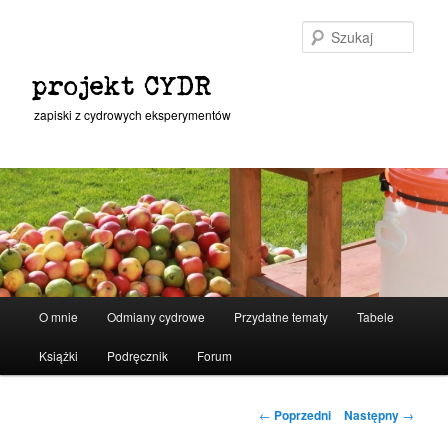
Przeskocz
do
Szuka
tekstu
projekt CYDR
zapiski z cydrowych eksperymentów
Główne
O mnie
Odmiany cydrowe
Przydatne tematy
Tabele
menu
Książki
Podręcznik
Forum
Nawigacja
←
Poprzedni
Następny
→
wpisu