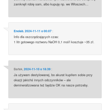
zamknęli robię sam, albo kupuję np. we Włoszech…
Enolab
,
2024-11-11 o 00:07
:
Info dla oszczędzających czas:
1 litr gotowego roztworu NaOH 0,1 mol/l kosztuje ~35 zł.
Bartek
,
2024-11-10 o 18:39
:
Ja używam destylowanej, bo akurat kupiłem sobie przy
okazji jakichś innych odczynników – ale
demineralizowana też będzie OK na nasze potrzeby.