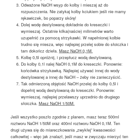
Odważone NaOH wsyp do kolby i mieszaj aż do
rozpuszczenia. Nie zatykaj kolby kciukiem jeśli nie mamy
rękawiczek, bo poparzy skórę!
Dolej wodę destylowaną dokładnie do kreseczki i
wymieszaj. Ostatnie kilka(naście) milimetrów warto
uzupełnić za pomocą strzykawki. W napełnionej kolbie
trudno się miesza, więc najlepiej przelej sobie do słoiczka i
tam dokończ dzieła.
Masz NaOH 0,1M.
Kolbę 0,5l opróżnij, i przepłucz wodą destylowaną.
Do kolby 0,1l nalej NaOH 0,1M do kreseczki. Ponownie:
końcówka strzykawką. Najlepiej używać innej do wody
destylowanej a innej do NaOH – żeby nie zanieczyścić.
Tak odmierzoną objętość NaOH przelej do kolby 0,5l i
dopełnij wodą destylowaną do kreseczki. Ponownie:
wymieszaj, najlepiej przelawszy uprzednio do drugiego
słoiczka.
Masz NaOH 1/50M.
Jeśli wszystko poszło zgodnie z planem, masz teraz 500ml
roztworu NaOH 1/50M oraz 400ml roztworu NaOH 0,1M. Ten
drugi używa się do miareczkowania „zwykłej” kwasowości
całkowitej – więc jak znalazł, jeśli masz w zwyczaju mierzyć ten