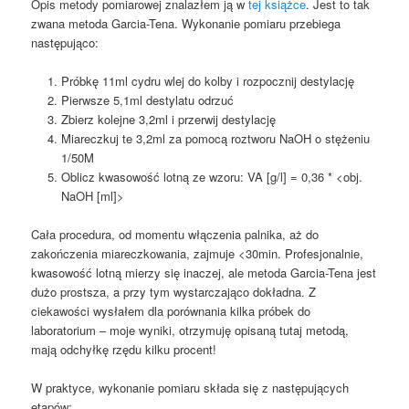
Opis metody pomiarowej znalazłem ją w
tej książce
. Jest to tak
zwana metoda Garcia-Tena. Wykonanie pomiaru przebiega
następująco:
Próbkę 11ml cydru wlej do kolby i rozpocznij destylację
Pierwsze 5,1ml destylatu odrzuć
Zbierz kolejne 3,2ml i przerwij destylację
Miareczkuj te 3,2ml za pomocą roztworu NaOH o stężeniu
1/50M
Oblicz kwasowość lotną ze wzoru: VA [g/l] = 0,36 * <obj.
NaOH [ml]>
Cała procedura, od momentu włączenia palnika, aż do
zakończenia miareczkowania, zajmuje <30min. Profesjonalnie,
kwasowość lotną mierzy się inaczej, ale metoda Garcia-Tena jest
dużo prostsza, a przy tym wystarczająco dokładna. Z
ciekawości wysłałem dla porównania kilka próbek do
laboratorium – moje wyniki, otrzymuję opisaną tutaj metodą,
mają odchyłkę rzędu kilku procent!
W praktyce, wykonanie pomiaru składa się z następujących
etapów: