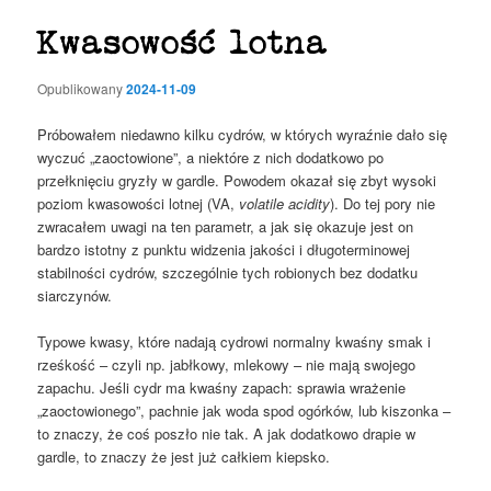
Kwasowość lotna
Opublikowany
2024-11-09
Próbowałem niedawno kilku cydrów, w których wyraźnie dało się
wyczuć „zaoctowione”, a niektóre z nich dodatkowo po
przełknięciu gryzły w gardle. Powodem okazał się zbyt wysoki
poziom kwasowości lotnej (VA,
volatile acidity
). Do tej pory nie
zwracałem uwagi na ten parametr, a jak się okazuje jest on
bardzo istotny z punktu widzenia jakości i długoterminowej
stabilności cydrów, szczególnie tych robionych bez dodatku
siarczynów.
Typowe kwasy, które nadają cydrowi normalny kwaśny smak i
rześkość – czyli np. jabłkowy, mlekowy – nie mają swojego
zapachu. Jeśli cydr ma kwaśny zapach: sprawia wrażenie
„zaoctowionego”, pachnie jak woda spod ogórków, lub kiszonka –
to znaczy, że coś poszło nie tak. A jak dodatkowo drapie w
gardle, to znaczy że jest już całkiem kiepsko.