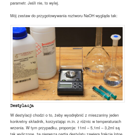
parametr. Jeśli nie, to wylej.
Mój zestaw do przygotowywania roztworu NaOH wygląda tak:
Destylacja
W destylacji chodzi o to, żeby wyodrębnić z mieszaniny jeden
konkretny składnik, korzystając m.in. z różnic w temperaturach
wrzenia. W tym przypadku, proporcje: 11ml – 5,1ml – 3,2ml są
tak wyliczone, że pierwsza partia destylatu zawiera frakcje lotne,