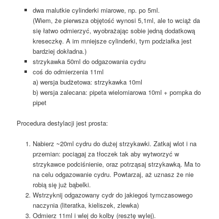
dwa malutkie cylinderki miarowe, np. po 5ml.
(Wiem, że pierwsza objętość wynosi 5,1ml, ale to wciąż da
się łatwo odmierzyć, wyobrażając sobie jedną dodatkową
kreseczkę. A im mniejsze cylinderki, tym podziałka jest
bardziej dokładna.)
strzykawka 50ml do odgazowania cydru
coś do odmierzenia 11ml
a) wersja budżetowa: strzykawka 10ml
b) wersja zalecana: pipeta wielomiarowa 10ml + pompka do
pipet
Procedura destylacji jest prosta:
Nabierz ~20ml cydru do dużej strzykawki. Zatkaj wlot i na
przemian: pociągaj za tłoczek tak aby wytworzyć w
strzykawce podciśnienie, oraz potrząsaj strzykawką. Ma to
na celu odgazowanie cydru. Powtarzaj, aż uznasz że nie
robią się już bąbelki.
Wstrzyknij odgazowany cydr do jakiegoś tymczasowego
naczynia (literatka, kieliszek, zlewka)
Odmierz 11ml i wlej do kolby (resztę wylej).