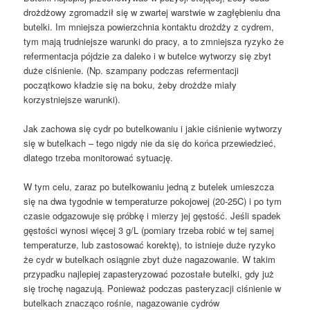
drożdżowy zgromadził się w zwartej warstwie w zagłębieniu dna
butelki. Im mniejsza powierzchnia kontaktu drożdży z cydrem,
tym mają trudniejsze warunki do pracy, a to zmniejsza ryzyko że
refermentacja pójdzie za daleko i w butelce wytworzy się zbyt
duże ciśnienie. (Np. szampany podczas refermentacji
początkowo kładzie się na boku, żeby drożdże miały
korzystniejsze warunki).
Jak zachowa się cydr po butelkowaniu i jakie ciśnienie wytworzy
się w butelkach – tego nigdy nie da się do końca przewiedzieć,
dlatego trzeba monitorować sytuację.
W tym celu, zaraz po butelkowaniu jedną z butelek umieszcza
się na dwa tygodnie w temperaturze pokojowej (20-25C) i po tym
czasie odgazowuje się próbkę i mierzy jej gęstość. Jeśli spadek
gęstości wynosi więcej 3 g/L (pomiary trzeba robić w tej samej
temperaturze, lub zastosować korektę), to istnieje duże ryzyko
że cydr w butelkach osiągnie zbyt duże nagazowanie. W takim
przypadku najlepiej zapasteryzować pozostałe butelki, gdy już
się trochę nagazują. Ponieważ podczas pasteryzacji ciśnienie w
butelkach znacząco rośnie, nagazowanie cydrów