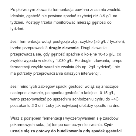
Po pierwszym zlewaniu fermentacja powinna znacznie zwolnić.
Idealnie, gęstość nie powinna spadać szybciej niż 3-5 g/L na
tydzień. Postępy trzeba monitorować mierząc gęstość co
tydzień.
Jeśli fermentacja wciąż postępuje zbyt szybko (>5 g/L / tydzień),
trzeba przeprowadzić
drugie zlewanie
. Drugi zlewanie
przeprowadza się, gdy gęstość spadnie o kolejne 10-15 g/L, co
zwykle wypada w okolicy 1.030 g/L. Po drugim zlewaniu, tempo
fermentacji zwykle wyraźnie zwalnia (do np. 2g/L tydzień) i nie
ma potrzeby przeprowadzania dalszych interwencji.
Jeśli mino tych zabiegów spadki gęstości wciąż są znaczące,
następne zlewanie, po spadku gęstości o kolejne 10-15 g/L,
warto przeprowadzić po uprzednim schłodzeniu cydru do ~4C i
poczekaniu 2-3 dni, żeby jak najwięcej drożdży opadło na dno.
Wraz z postępem fermentacji i wyczerpywaniem się zasobów
pokarmowych soku, jej tempo samoczynnie zwalnia.
Cydr
uznaje się za gotowy do butelkowania gdy spadek gęstości