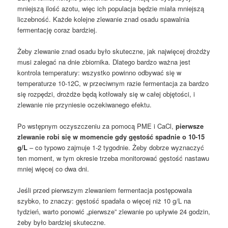
mniejszą ilość azotu, więc ich populacja będzie miała mniejszą
liczebność. Każde kolejne zlewanie znad osadu spawalnia
fermentację coraz bardziej.
Żeby zlewanie znad osadu było skuteczne, jak najwięcej drożdży
musi zalegać na dnie zbiornika. Dlatego bardzo ważna jest
kontrola temperatury: wszystko powinno odbywać się w
temperaturze 10-12C, w przeciwnym razie fermentacja za bardzo
się rozpędzi, drożdże będą kotłowały się w całej objętości, i
zlewanie nie przyniesie oczekiwanego efektu.
Po wstępnym oczyszczeniu za pomocą PME i CaCl,
pierwsze
zlewanie robi się w momencie gdy gęstość spadnie o 10-15
g/L
– co typowo zajmuje 1-2 tygodnie. Żeby dobrze wyznaczyć
ten moment, w tym okresie trzeba monitorować gęstość nastawu
mniej więcej co dwa dni.
Jeśli przed pierwszym zlewaniem fermentacja postępowała
szybko, to znaczy: gęstość spadała o więcej niż 10 g/L na
tydzień, warto ponowić „pierwsze” zlewanie po upływie 24 godzin,
żeby było bardziej skuteczne.