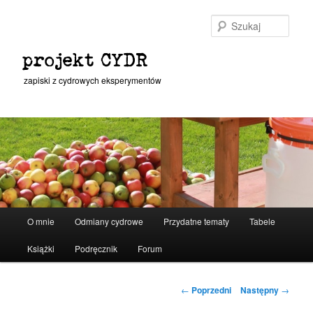
Przeskocz
do
Szuka
tekstu
projekt CYDR
zapiski z cydrowych eksperymentów
Główne
O mnie
Odmiany cydrowe
Przydatne tematy
Tabele
menu
Książki
Podręcznik
Forum
Nawigacja
←
Poprzedni
Następny
→
wpisu