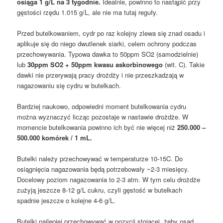
osiąga 1 g/L na 3 tygodnie.
Idealnie, powinno to nastąpić przy
gęstości rzędu 1.015 g/L, ale nie ma tutaj reguły.
Przed butelkowaniem, cydr po raz kolejny zlewa się znad osadu i
aplikuje się do niego dwutlenek siarki, celem ochrony podczas
przechowywania. Typowa dawka to 50ppm SO2 (samodzielnie)
lub
30ppm SO2 + 50ppm kwasu askorbinowego
(wit. C). Takie
dawki nie przerywają pracy drożdży i nie przeszkadzają w
nagazowaniu się cydru w butelkach.
Bardziej naukowo, odpowiedni moment butelkowania cydru
można wyznaczyć licząc pozostaje w nastawie drożdże. W
momencie butelkowania powinno ich być nie więcej niż
250.000 –
500.000 komórek / 1 mL.
Butelki należy przechowywać w temperaturze 10-15C. Do
osiągnięcia nagazowania będą potrzebowały ~2-3 miesięcy.
Docelowy poziom nagazowania to 2-3 atm. W tym celu drożdże
zużyją jeszcze 8-12 g/L cukru, czyli gęstość w butelkach
spadnie jeszcze o kolejne 4-6 g/L.
Butelki najlepiej przechowywać w pozycji stojącej, żeby osad