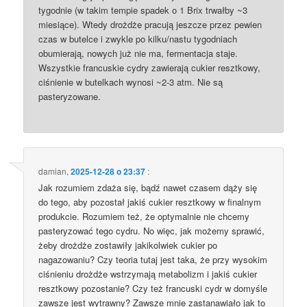
tygodnie (w takim tempie spadek o 1 Brix trwałby ~3
miesiące). Wtedy drożdże pracują jeszcze przez pewien
czas w butelce i zwykle po kilku/nastu tygodniach
obumierają, nowych już nie ma, fermentacja staje.
Wszystkie francuskie cydry zawierają cukier resztkowy,
ciśnienie w butelkach wynosi ~2-3 atm. Nie są
pasteryzowane.
damian
,
2025-12-28 o 23:37
:
Jak rozumiem zdaża się, bądź nawet czasem dąży się
do tego, aby pozostał jakiś cukier resztkowy w finalnym
produkcie. Rozumiem też, że optymalnie nie chcemy
pasteryzować tego cydru. No więc, jak możemy sprawić,
żeby drożdże zostawiły jakikolwiek cukier po
nagazowaniu? Czy teoria tutaj jest taka, że przy wysokim
ciśnieniu drożdże wstrzymają metabolizm i jakiś cukier
resztkowy pozostanie? Czy też francuski cydr w domyśle
zawsze jest wytrawny? Zawsze mnie zastanawiało jak to