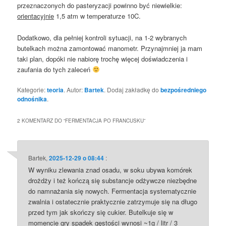
przeznaczonych do pasteryzacji powinno być niewielkie:
orientacyjnie
1,5 atm w temperaturze 10C.
Dodatkowo, dla pełniej kontroli sytuacji, na 1-2 wybranych
butelkach można zamontować manometr. Przynajmniej ja mam
taki plan, dopóki nie nabiorę trochę więcej doświadczenia i
zaufania do tych zaleceń
Kategorie:
teoria
. Autor:
Bartek
. Dodaj zakładkę do
bezpośredniego
odnośnika
.
2 KOMENTARZ DO “
FERMENTACJA PO FRANCUSKU
”
Bartek
,
2025-12-29 o 08:44
:
W wyniku zlewania znad osadu, w soku ubywa komórek
drożdży i też kończą się substancje odżywcze niezbędne
do namnażania się nowych. Fermentacja systematycznie
zwalnia i ostatecznie praktycznie zatrzymuje się na długo
przed tym jak skończy się cukier. Butelkuje się w
momencie gry spadek gęstości wynosi ~1g / litr / 3