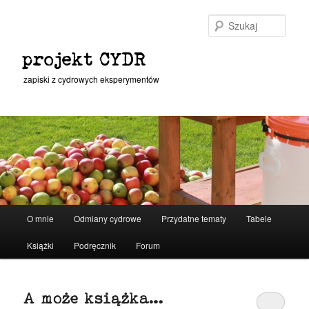
Przeskocz
Przeskocz
do
do
Szuka
tekstu
widgetów
projekt CYDR
zapiski z cydrowych eksperymentów
Główne
O mnie
Odmiany cydrowe
Przydatne tematy
Tabele
menu
Książki
Podręcznik
Forum
A może książka…