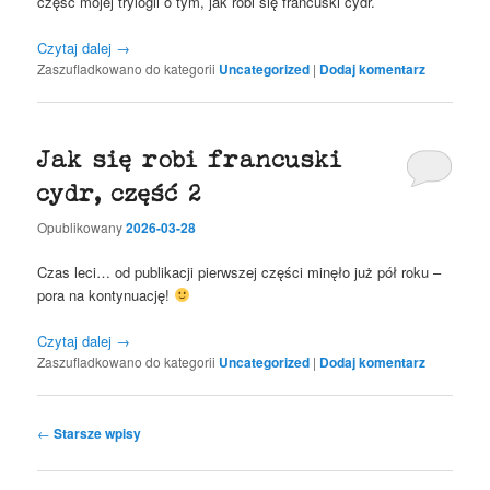
część mojej trylogii o tym, jak robi się francuski cydr.
Czytaj dalej
→
Zaszufladkowano do kategorii
Uncategorized
|
Dodaj komentarz
Jak się robi francuski
cydr, część 2
Opublikowany
2026-03-28
Czas leci… od publikacji pierwszej części minęło już pół roku –
pora na kontynuację!
Czytaj dalej
→
Zaszufladkowano do kategorii
Uncategorized
|
Dodaj komentarz
Nawigacja
←
Starsze wpisy
wpisu