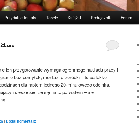
Przydatne tematy
Tabele
Książki
Podręcznik
Forum
ka…
ale ich przygotowanie wymaga ogromnego nakładu pracy i
agranie bez pomyłek, montaż, przeróbki – to są lekko
 godzinach dla raptem jednego 20-minutowego odcinka.
nujący i cieszę się, że się na to porwałem – ale
ną.
ka
|
Dodaj komentarz