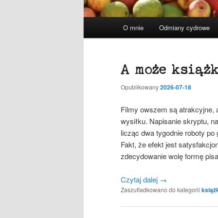
Główne
O mnie
Odmiany cydrowe
menu
A może książ
Opublikowany
2026-07-18
Filmy owszem są atrakcyjne, 
wysiłku. Napisanie skryptu, n
licząc dwa tygodnie roboty po
Fakt, że efekt jest satysfakcjo
zdecydowanie wolę formę pisa
Czytaj dalej
→
Zaszufladkowano do kategorii
książ