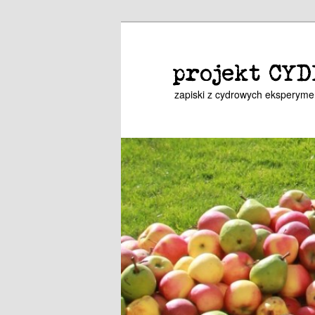
Przeskocz
Przeskocz
do
do
tekstu
widgetów
projekt CYD
zapiski z cydrowych eksperym