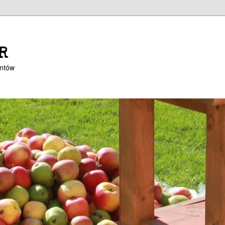
R
entów