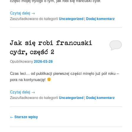
część mojej trylogii o tym, jak robi się francuski cydr.
Czytaj dalej
→
Zaszufladkowano do kategorii
Uncategorized
|
Dodaj komentarz
Jak się robi francuski
cydr, część 2
Opublikowany
2026-03-28
Czas leci… od publikacji pierwszej części minęło już pół roku –
pora na kontynuację!
Czytaj dalej
→
Zaszufladkowano do kategorii
Uncategorized
|
Dodaj komentarz
Nawigacja
←
Starsze wpisy
wpisu