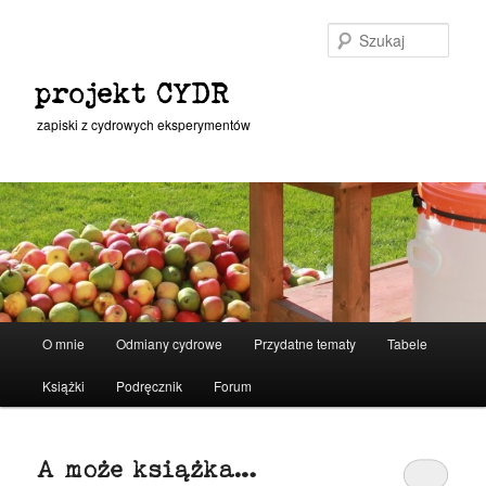
Przeskocz
Przeskocz
do
do
Szuka
tekstu
widgetów
projekt CYDR
zapiski z cydrowych eksperymentów
Główne
O mnie
Odmiany cydrowe
Przydatne tematy
Tabele
menu
Książki
Podręcznik
Forum
A może książka…