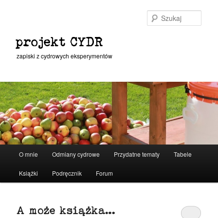
Przeskocz
Przeskocz
do
do
Szuka
tekstu
widgetów
projekt CYDR
zapiski z cydrowych eksperymentów
Główne
O mnie
Odmiany cydrowe
Przydatne tematy
Tabele
menu
Książki
Podręcznik
Forum
A może książka…