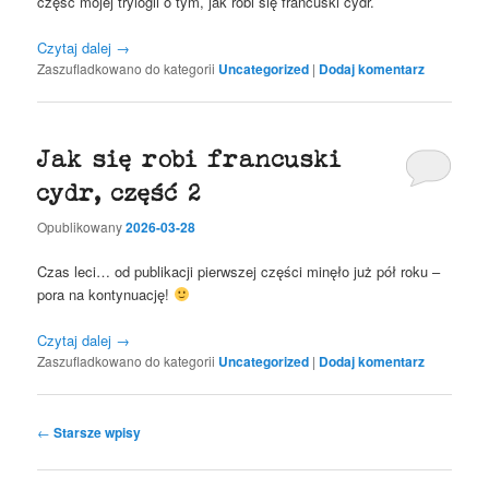
część mojej trylogii o tym, jak robi się francuski cydr.
Czytaj dalej
→
Zaszufladkowano do kategorii
Uncategorized
|
Dodaj komentarz
Jak się robi francuski
cydr, część 2
Opublikowany
2026-03-28
Czas leci… od publikacji pierwszej części minęło już pół roku –
pora na kontynuację!
Czytaj dalej
→
Zaszufladkowano do kategorii
Uncategorized
|
Dodaj komentarz
Nawigacja
←
Starsze wpisy
wpisu