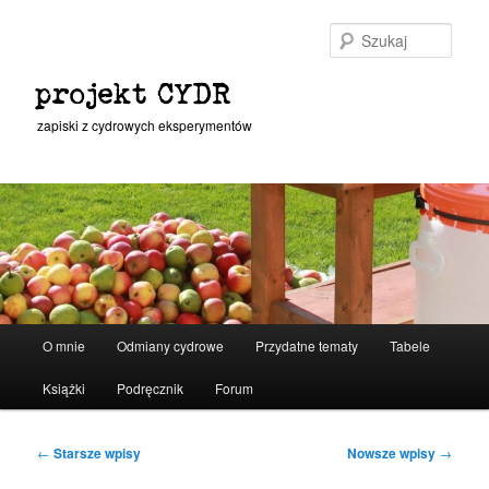
Przeskocz
Przeskocz
do
do
Szuka
tekstu
widgetów
projekt CYDR
zapiski z cydrowych eksperymentów
Główne
O mnie
Odmiany cydrowe
Przydatne tematy
Tabele
menu
Książki
Podręcznik
Forum
Nawigacja
←
Starsze wpisy
Nowsze wpisy
→
wpisu