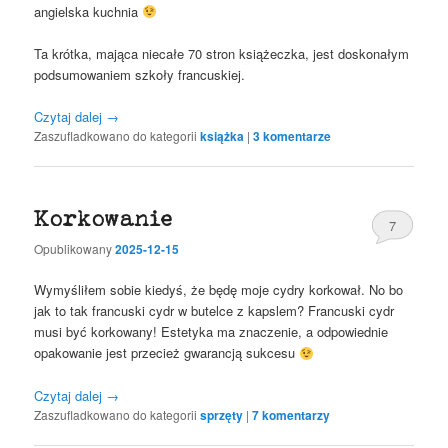
angielska kuchnia
Ta krótka, mająca niecałe 70 stron książeczka, jest doskonałym
podsumowaniem szkoły francuskiej.
Czytaj dalej
→
Zaszufladkowano do kategorii
książka
|
3
komentarze
Korkowanie
7
Opublikowany
2025-12-15
Wymyśliłem sobie kiedyś, że będę moje cydry korkował. No bo
jak to tak francuski cydr w butelce z kapslem? Francuski cydr
musi być korkowany! Estetyka ma znaczenie, a odpowiednie
opakowanie jest przecież gwarancją sukcesu
Czytaj dalej
→
Zaszufladkowano do kategorii
sprzęty
|
7
komentarzy