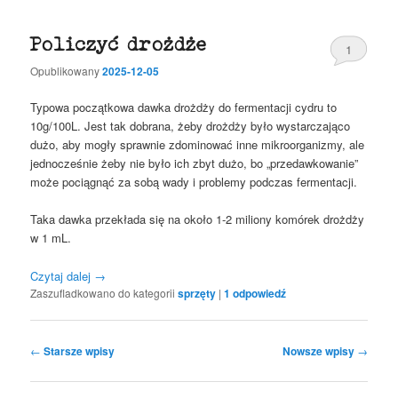
Policzyć drożdże
1
Opublikowany
2025-12-05
Typowa początkowa dawka drożdży do fermentacji cydru to
10g/100L. Jest tak dobrana, żeby drożdży było wystarczająco
dużo, aby mogły sprawnie zdominować inne mikroorganizmy, ale
jednocześnie żeby nie było ich zbyt dużo, bo „przedawkowanie”
może pociągnąć za sobą wady i problemy podczas fermentacji.
Taka dawka przekłada się na około 1-2 miliony komórek drożdży
w 1 mL.
Czytaj dalej
→
Zaszufladkowano do kategorii
sprzęty
|
1
odpowiedź
Nawigacja
←
Starsze wpisy
Nowsze wpisy
→
wpisu