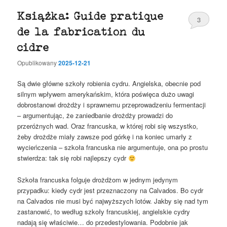
Książka: Guide pratique
3
de la fabrication du
cidre
Opublikowany
2025-12-21
Są dwie główne szkoły robienia cydru. Angielska, obecnie pod
silnym wpływem amerykańskim, która poświęca dużo uwagi
dobrostanowi drożdży i sprawnemu przeprowadzeniu fermentacji
– argumentując, że zaniedbanie drożdży prowadzi do
przeróżnych wad. Oraz francuska, w której robi się wszystko,
żeby drożdże miały zawsze pod górkę i na koniec umarły z
wycieńczenia – szkoła francuska nie argumentuje, ona po prostu
stwierdza: tak się robi najlepszy cydr
Szkoła francuska folguje drożdżom w jednym jedynym
przypadku: kiedy cydr jest przeznaczony na Calvados. Bo cydr
na Calvados nie musi być najwyższych lotów. Jakby się nad tym
zastanowić, to według szkoły francuskiej, angielskie cydry
nadają się właściwie… do przedestylowania. Podobnie jak